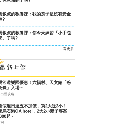
，你意識到了嗎?
樹叔叔的教養課：我的孩子是沒有安全
嗎?
樹叔叔的教養課：你今天練習「小手包
來」了嗎?
看更多
親節遊樂園優惠！六福村、天文館「爸
免費」入場～
子出遊攻略
暑假週日週五不加價，買2大送2小！
蘭烏石港OA hotel，2大2小親子專案
,888起~
訂房