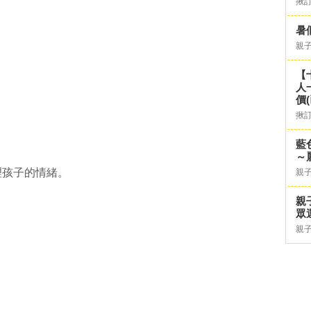
揪
暑
」
親
【
人
價
揪
藍
～
理孩子的情緒。
親
親
眾
親
」