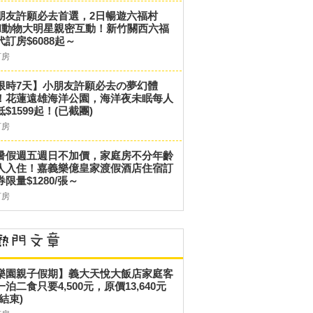
朋友許願必去首選，2日暢遊六福村
和動物大明星親密互動！新竹關西六福
代訂房$6088起～
訂房
限時7天】小朋友許願必去の夢幻體
！花蓮遠雄海洋公園，海洋夜未眠每人
低$1599起！(已截團)
訂房
暑假週五週日不加價，家庭房不分年齡
人入住！嘉義樂億皇家渡假酒店住宿訂
券限量$1280/張～
訂房
樂園親子假期】義大天悅大飯店家庭客
一泊二食只要4,500元，原價13,640元
結束)