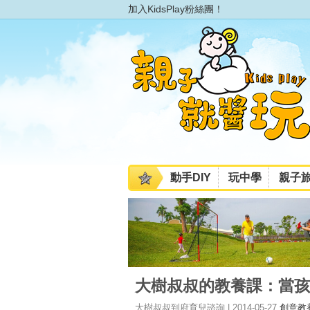
加入KidsPlay粉絲團！
動手DIY
玩中學
親子
大樹叔叔的教養課：當孩
大樹叔叔到府育兒諮詢 | 2014-05-27
創意教