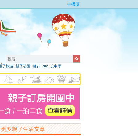
手機版
親子旅遊
親子公園
健行
diy
玩中學