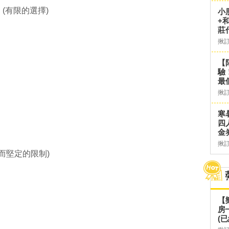
(有限的選擇)
小
+
莊
揪
【
驗
最
揪
寒
四
」
金
揪
而堅定的限制)
【
房
(已