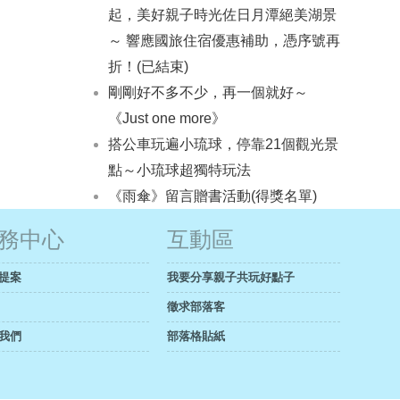
起，美好親子時光佐日月潭絕美湖景
～ 響應國旅住宿優惠補助，憑序號再
折！(已結束)
剛剛好不多不少，再一個就好～
《Just one more》
搭公車玩遍小琉球，停靠21個觀光景
點～小琉球超獨特玩法
《雨傘》留言贈書活動(得獎名單)
務中心
互動區
提案
我要分享親子共玩好點子
徵求部落客
我們
部落格貼紙