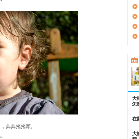
大
怎
在
」，典典搖搖頭。
大
吃。