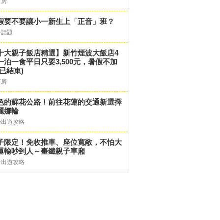
訂房
假要不要讓小一新生上「正音」班？
子話題
十大親子飯店精選】新竹煙波大飯店4
一泊一食平日只要3,500元，暑假不加
(已結束)
訂房
色的蘇花公路！前往花蓮的交通新選擇
麗娜輪
子出遊攻略
子限定！免收推車、座位寬敞，不怕大
運輸吵到人～臺鐵親子車廂
子出遊攻略