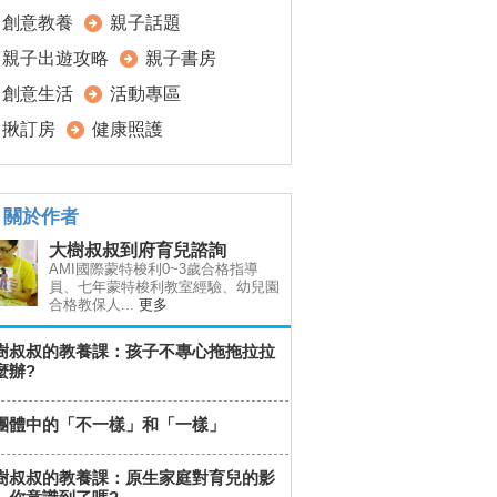
創意教養
親子話題
親子出遊攻略
親子書房
創意生活
活動專區
揪訂房
健康照護
關於作者
大樹叔叔到府育兒諮詢
AMI國際蒙特梭利0~3歲合格指導
員、七年蒙特梭利教室經驗、幼兒園
合格教保人...
更多
樹叔叔的教養課：孩子不專心拖拖拉拉
麼辦?
團體中的「不一樣」和「一樣」
樹叔叔的教養課：原生家庭對育兒的影