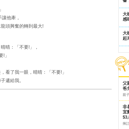
響
」
大
手讓他牽，
感
龍頭興奮的轉到最大!
大
起
晴晴：「不要!」，
要!」
，看了我一眼，晴晴：「不要!」
褲子遞給我。
父
爸
親
非
宜
$3
揪