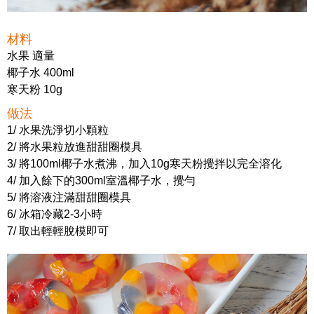
材料
水果 適量
椰子水 400ml
寒天粉 10g
做法
1/ 水果洗淨切小顆粒
2/ 將水果粒放進甜甜圈模具
3/ 將100ml椰子水煮沸，加入10g寒天粉攪拌以完全溶化
4/ 加入餘下的300ml室溫椰子水，攪勻
5/ 將溶液注滿甜甜圈模具
6/ 冰箱冷藏2-3小時
7/ 取出輕輕脫模即可