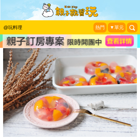
夏日小涼伴：彩虹水果甜甜圈
早安！晨之美！
|
2018-05-11
@玩料理
熱門
▼單元