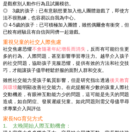
是觀察別人動作行為且試圖模彷。
◎ 3歲的孩子：已有意願想要加入他人團體遊戲了，即使方
法不很熟練，也容易以自我為中心。
◎ 4-5歲的孩子：已可積極加入團體，雖然偶爾會有衝突，但
已較有經驗且有自信與同儕一起遊戲。
重視兒童的社交人際焦慮
社交焦慮恐懼
不會隨著年紀增長而消失
，反而有可能衍生更
多的行為、人際問題，甚至影響學習專注力。越早介入孩子
的社交問題，協助孩子克服恐懼，提供有效的方法和社交技
巧，才能讓孩子儘早輕鬆舒服的面對人群和交友。
雖然社交能力受孩子氣質影響，但是研究指出透過
後天教育
與環境
能明顯改善社交能力。在此提醒有少數的孩童人際社
交動機差，有眼神互動能力少的問題，這可能是先天的問題
造成，如自閉症、發展遲緩兒童。如此問題則需父母儘早尋
求專業介入與評估
家長NG育兒方式
1. 太晚開始人際互動機會：