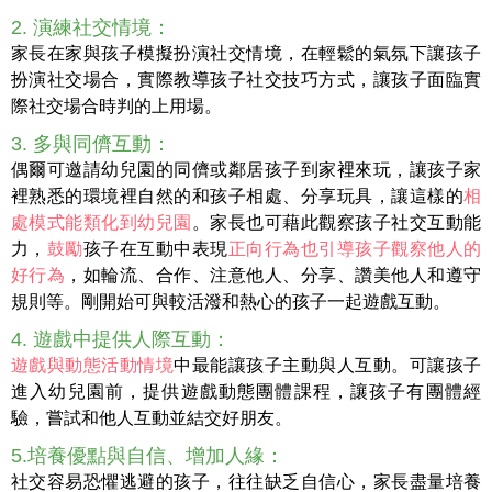
2. 演練社交情境：
家長在家與孩子模擬扮演社交情境，在輕鬆的氣氛下讓孩子
扮演社交場合，實際教導孩子社交技巧方式，讓孩子面臨實
際社交場合時判的上用場。
3. 多與同儕互動：
偶爾可邀請幼兒園的同儕或鄰居孩子到家裡來玩，讓孩子家
裡熟悉的環境裡自然的和孩子相處、分享玩具，讓這樣的
相
處模式能類化到幼兒園
。家長也可藉此觀察孩子社交互動能
力，
鼓勵
孩子在互動中表現
正向行為也引導孩子觀察他人的
好行為
，如輪流、合作、注意他人、分享、讚美他人和遵守
規則等。剛開始可與較活潑和熱心的孩子一起遊戲互動。
4. 遊戲中提供人際互動：
遊戲與動態活動情境
中最能讓孩子主動與人互動。可讓孩子
進入幼兒園前，提供遊戲動態團體課程，讓孩子有團體經
驗，嘗試和他人互動並結交好朋友。
5.培養優點與自信、增加人緣：
社交容易恐懼逃避的孩子，往往缺乏自信心，家長盡量培養