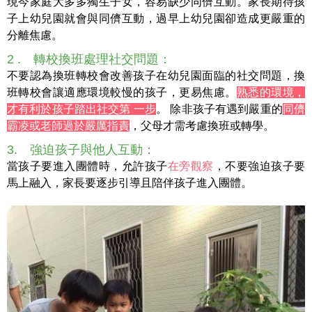
現今家庭大多多獨生子女，容易缺少同儕互動。家長期待孩
子上幼兒園就會與同儕互動，過早上幼兒園卻造成更嚴重的
分離焦慮。
2 . 轉校換班處理社交問題：
不要認為換班轉校會改善孩子在幼兒園面臨的社交問題，換
班轉校會讓適應環境較慢的孩子，更易焦慮。
熟悉的環境，
才有利於孩子踏出社交第 一步
。 除非孩子有遇到嚴重的
同儕
霸凌或老師過於嚴厲指責
，父母才需考慮換班或轉學。
3. 強迫孩子與他人互動：
當孩子要進入團體時，允許孩子
在旁觀察
，不要強迫孩子要
馬上融入，家長要逐步引導且陪伴孩子進入團體。