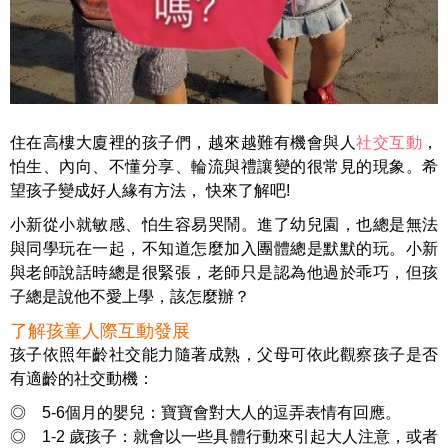
住在高樓大廈裡的孩子們，越來越難有機會與人
社交互動
，
怕生、內向、不懂分享、輪流與禮讓變的很常見的現象。希
望孩子變成好人緣有方法， 快來了解吧!
小新從小就敏感、怕生容易哭鬧。進了幼兒園，也總是無法
與同學玩在一起，不知道怎麼加入團體總是默默的玩。小新
與老師說話時總是很緊張，老師只是認為他過於乖巧，但孩
子總是說他不愛上學，該怎麼辦？
了解孩童人際互動發展
孩子依照年齡社交能力隨著成熟，父母可依此觀察孩子是否
有適齡的社交動機：
◎ 5-6個月的嬰兒：寶寶會對大人的逗弄表情有回應。
◎ 1-2 歲孩子：就會以一些具體行動來引起大人注意，或者