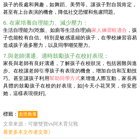
孩子的長處和興趣，如舞蹈、美勞等。讓孩子對自我肯定，
甚至有上台表演的機會，降低社交恐懼和焦慮問題。
6. 在家培養自理能力、減少壓力：
生活自理能力(吃飯、如廁等生活自理)由
家人練習較適合
，孩
子也能較有自信。特別是敏感退縮的孩子，在學校練習容易
造成孩子過多壓力，以及同學嘲笑壓力。
7.與老師溝通、適時鼓勵孩子在校好表現：
家長與老師有良好溝通，了解孩子在校狀況，包括困難與進
步。在校讓老師引導孩子有表現的機會，增加自信和互動技
巧。甚至讓孩子利用
幫助同學方式
來增進人際互動，家長再
具體的鼓勵孩子在校的好表現，如[今天小花哭哭，你安慰
她，這樣表現很好]。
標籤：
創意教養
文章來源：
可樂雙寶vs阿木育兒戰
看更多本文作者文章》