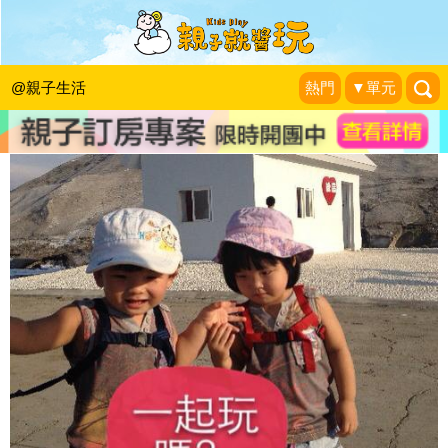
一起來玩吧！7招招得孩子好人緣
雙寶&治療師阿木育兒戰
|
2015-04-22
@親子生活
熱門
▼單元