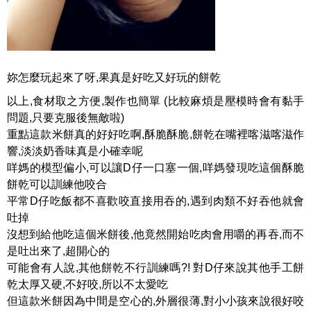
妳怎麼玩起來了呀,果真是好吃又好玩的餅乾
以上,食材取之方便,製作也簡單 (比較麻煩是壓模時會有黏手
問題,只要克服後無敵啦)
重點這款米餅真的好好吃啊,酥脆酥脆,餅乾在嘴裡喀滋喀滋作
響,淡淡奶香味真是小確幸呢
咩媽的模型偏小,可以讓D仔一口塞一個,咩媽發現吃這個酥脆
餅乾可以訓練他咬合
平常D仔吃飯都不喜歡咬直接用吞的,遇到肉類不好吞他就會
吐掉
沒想到給他吃這個米餅後,他竟然開始吃肉會用嚼的再吞,而不
是吐出來了,超開心的
可能會有人說,其他餅乾不行訓練嗎?! 對D仔來說其他手工餅
乾太厚又硬,不好咬,所以不太愛吃
但這款米餅因為中間是空心的,外層很薄,對小小孩來說很好咬