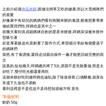
之前介紹過
地瓜米餅
,因做法簡單又吃的健康,所以大受媽咪們
的喜愛
好像家中有幼兒的媽媽們看到有關米餅的食譜,都會想要學來
做給寶貝們吃,咩媽也是其中之一
前幾天看到吳貞穎媽咪自創的星星米餅後,咩媽深深被米餅外
型吸引著
於是厚著臉皮向原創要了製作方式.希望能分享給每個愛孩子
的媽咪們
當然,有了食譜後,還得必須親自操作一遍才能更詳細完整的寫
文
說真的,短短兩天,咩媽總共烤了5次,原因不是失敗重做,而是太
好吃了,雙仔吃光都還要再吃
這個米餅好吃到連咩媽也淪陷,除了味道很香,口感酥脆,就算在
常溫下久放也不易軟
看到這裡是不是也迫不及待想知道秘方呀,首先
準備材料
鮮奶 50g