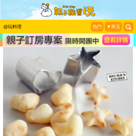
大人小孩難以抗拒～酥脆星星米餅
咩媽碎碎念
|
2014-10-09
@玩料理
熱門
▼單元