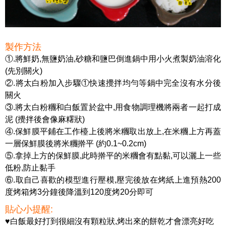
製作方法
①.將鮮奶,無鹽奶油,砂糖和鹽巴倒進鍋中用小火煮製奶油溶化
(先別關火)
②.將太白粉加入步驟①快速攪拌均勻等鍋中完全沒有水分後
關火
③.將太白粉糰和白飯置於盆中,用食物調理機將兩者一起打成
泥 (攪拌後會像麻糬狀)
④.保鮮膜平鋪在工作檯上後將米糰取出放上,在米糰上方再蓋
一層保鮮膜後將米糰擀平 (約0.1~0.2cm)
⑤.拿掉上方的保鮮膜,此時擀平的米糰會有點黏,可以灑上一些
低粉,防止黏手
⑥.取自己喜歡的模型進行壓模,壓完後放在烤紙上進預熱200
度烤箱烤3分鐘後降溫到120度烤20分即可
貼心小提醒:
♥白飯最好打到很細沒有顆粒狀,烤出來的餅乾才會漂亮好吃