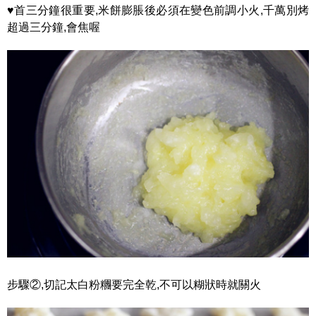
♥首三分鐘很重要,米餅膨脹後必須在變色前調小火,千萬別烤
超過三分鐘,會焦喔
步驟②,切記太白粉糰要完全乾,不可以糊狀時就關火