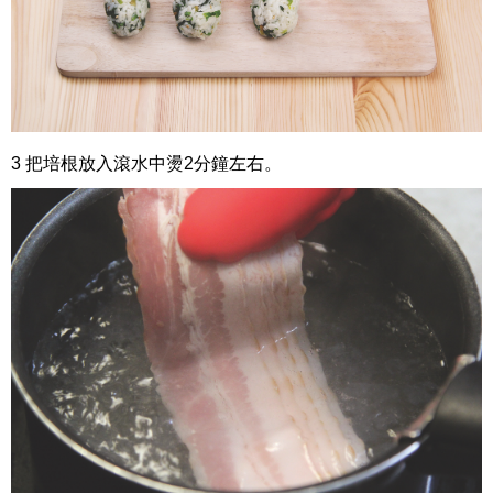
3 把培根放入滾水中燙2分鐘左右。