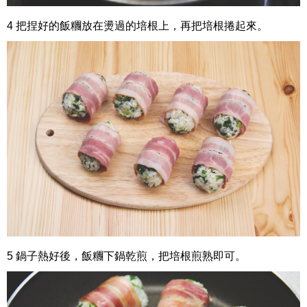
4 把捏好的飯糰放在燙過的培根上，再把培根捲起來。
5 鍋子熱好後，飯糰下鍋乾煎，把培根煎熟即可。