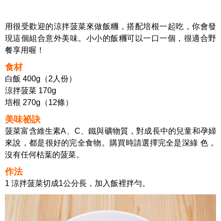
用很受歡迎的涼拌菠菜來做飯糰，搭配培根一起吃，你會發
現這個組合意外美味。小小的飯糰可以一口一個，很適合野
餐享用喔！
食材
白飯 400g（2人份）
涼拌菠菜 170g
培根 270g（12條）
美味祕訣
菠菜富含維生素A、C、鐵與礦物質，對成長中的兒童和孕婦
來說，都是很好的完全食物。購買時請選擇完全是深綠 色，
沒有任何枯葉的菠菜。
作法
1 涼拌菠菜切成1公分長，加入飯裡拌勻。