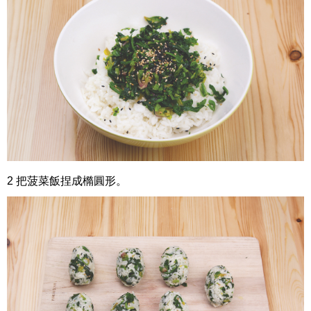
2 把菠菜飯捏成橢圓形。