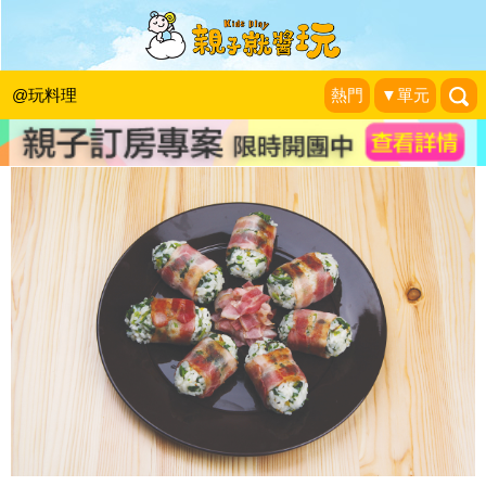
菠菜培根飯糰 -《10分鐘做晚餐》
采實文化
|
2019-02-11
@玩料理
熱門
▼單元