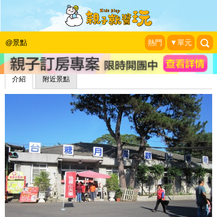
月眉觀光糖廠
藍子兄弟
|
2012-11-01
@景點
熱門
▼單元
介紹
附近景點