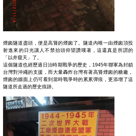
煙囪隧道盡頭，便是高聳的煙囪了。隧道內唯一由煙囪頂投
射進來的日光讓人不禁抬頭仰望讚嘆著，這還真是所謂的
「以井窺天」了。
這個隧道也經歷過日治時期戰爭的歷史，1945年聯軍為封鎖
台灣對沖繩的支援，而大量轟炸台灣有著高聳煙囪的糖廠，
煙囪的牆面上仍可看到當時戰爭時的累累彈痕，更添增了這
隧道所走過的歷史痕跡。