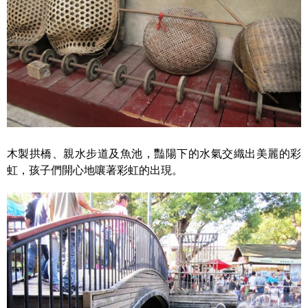
木製拱橋、親水步道及魚池，豔陽下的水氣交織出美麗的彩
虹，孩子們開心地嚷著彩虹的出現。