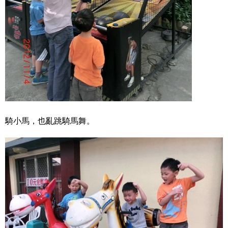
騎小馬，也亂跳騎馬舞。