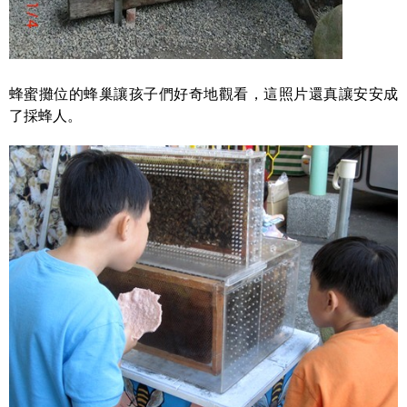
蜂蜜攤位的蜂巢讓孩子們好奇地觀看，這照片還真讓安安成
了採蜂人。