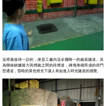
這裡最值得一訪的，便是工廠內這全國唯一的囪底隧道。其
為聯絡鍋爐後方與煙囪之間的排煙道，磚塊堆砌而成的拱門
型通道，昏暗的黃色燈光下讓人有如進入時光隧道的感覺。