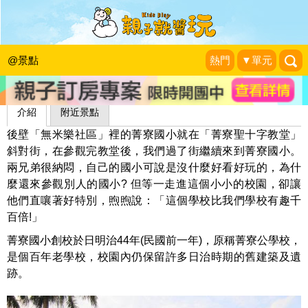
菁寮國小
藍子兄弟
|
2013-01-01
@景點
熱門
▼單元
介紹
附近景點
後壁「無米樂社區」裡的菁寮國小就在「菁寮聖十字教堂」
斜對街，在參觀完教堂後，我們過了街繼續來到菁寮國小。
兩兄弟很納悶，自己的國小可說是沒什麼好看好玩的，為什
麼還來參觀別人的國小? 但等一走進這個小小的校園，卻讓
他們直嚷著好特別，煦煦說：「這個學校比我們學校有趣千
百倍!」
菁寮國小創校於日明治44年(民國前一年)，原稱菁寮公學校，
是個百年老學校，校園內仍保留許多日治時期的舊建築及遺
跡。