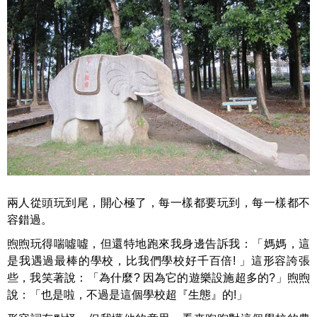
兩人從頭玩到尾，開心極了，每一樣都要玩到，每一樣都不
容錯過。
煦煦玩得喘噓噓，但還特地跑來我身邊告訴我：「媽媽，這
是我遇過最棒的學校，比我們學校好千百倍! 」這形容誇張
些，我笑著說：「為什麼? 因為它的遊樂設施超多的?」煦煦
說：「也是啦，不過是這個學校超『生態』的!」