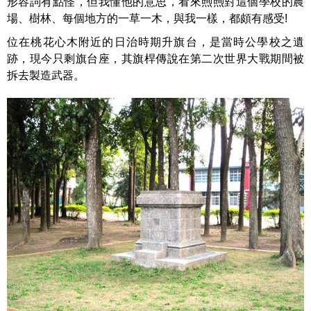
形容詞有點怪，但我懂他的意思，看來煦煦對這個學校的農
場、樹林、每個地方的一草一木，與我一樣，都頗有感受!
位在桃花心木附近的日治時期升旗台，是當時公學校之遺
跡，現今只剩旗台座，其旗桿傳說在第二次世界大戰期間被
拆去製造武器。