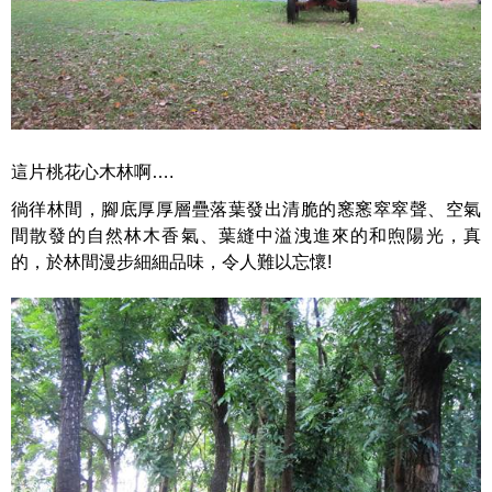
這片桃花心木林啊….
徜徉林間，腳底厚厚層疊落葉發出清脆的窸窸窣窣聲、空氣
間散發的自然林木香氣、葉縫中溢洩進來的和煦陽光，真
的，於林間漫步細細品味，令人難以忘懷!