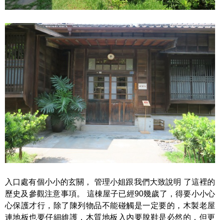
入口處有個小小的玄關， 管理小姐跟我們大致說明 了這裡的
歷史及參觀注意事項。 這棟屋子已經90幾歲了，得要小小心
心保護才行，除了陳列物品不能碰觸是一定要的，木製老屋
連地板也要仔細維護，木質地板入內要脫鞋是必然的，但更