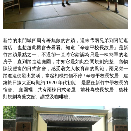
新竹的東門城四周有著無數的古蹟，週末帶兩兄弟到附近逛
書店，也想趁此機會去看看。知道「辛志平校長故居」是新
竹古蹟景點之一，不過卻一直將它錯認為只是一棟簡單的老
房子，直到踏進這庭園，才知它是如此空間規劃完整、舊物
陳設豐富的日式官舍，感受著文人教育家的風範，兩兄弟一
踏進這便發出驚嘆，拿起相機拍個不停 ! 辛志平校長故居，建
築於日據大正時期約 1920 年代初期，是歷任新竹中學校長的
宿舍。 庭園裡，共有兩棟日式老屋，前棟為校長故居，後棟
則規劃為藝文館、講堂及咖啡廳。