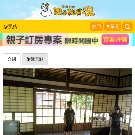
日治時代的文人官舍～新竹辛志平校長
故居
@景點
熱門
▼單元
藍子兄弟
|
2015-06-15
介紹
附近景點