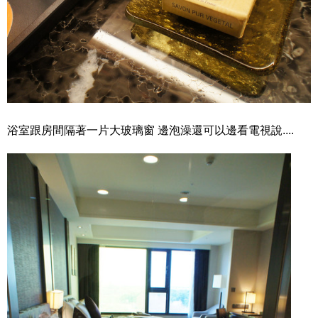
浴室跟房間隔著一片大玻璃窗 邊泡澡還可以邊看電視說....