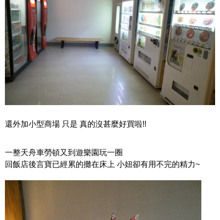
還外加小型商場 只是 真的沒甚麼好買啦!!
一整天舟車勞頓又到遊樂園玩一圈
回飯店後言寶已經累的攤在床上 小妞卻有用不完的精力~