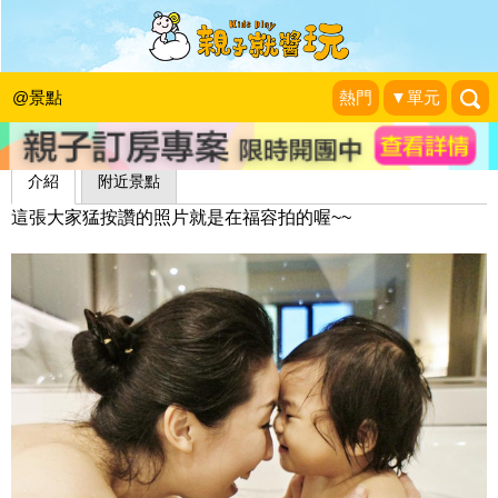
福容大飯店(福容月眉)
言寶貝的小衣櫥
|
2013-03-01
@景點
熱門
▼單元
介紹
附近景點
這張大家猛按讚的照片就是在福容拍的喔~~