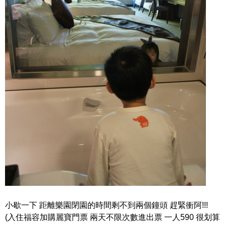
小歇一下 距離樂園閉園的時間剩不到兩個鐘頭 趕緊衝阿!!!
(入住福容加購麗寶門票 兩天不限次數進出票 一人590 很划算