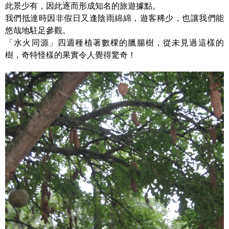
此景少有，因此逐而形成知名的旅遊據點。
我們抵達時因非假日又逢陰雨綿綿，遊客稀少，也讓我們能
悠哉地駐足參觀。
「水火同源」四週種植著數棵的臘腸樹，從未見過這樣的
樹，奇特怪樣的果實令人覺得驚奇！