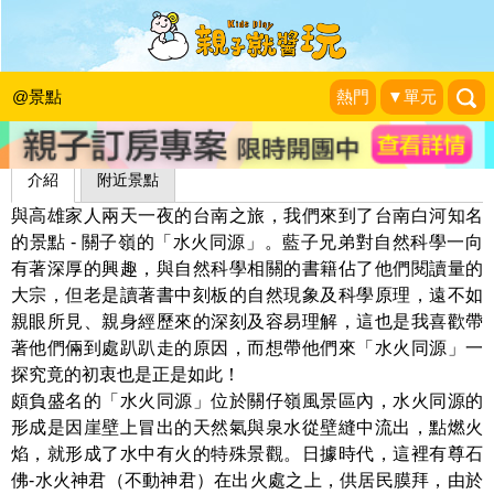
水火同源
藍子兄弟
|
2011-08-01
@景點
熱門
▼單元
介紹
附近景點
與高雄家人兩天一夜的台南之旅，我們來到了台南白河知名
的景點 - 關子嶺的「水火同源」。藍子兄弟對自然科學一向
有著深厚的興趣，與自然科學相關的書籍佔了他們閱讀量的
大宗，但老是讀著書中刻板的自然現象及科學原理，遠不如
親眼所見、親身經歷來的深刻及容易理解，這也是我喜歡帶
著他們倆到處趴趴走的原因，而想帶他們來「水火同源」一
探究竟的初衷也是正是如此！
頗負盛名的「水火同源」位於關仔嶺風景區內，水火同源的
形成是因崖壁上冒出的天然氣與泉水從壁縫中流出，點燃火
焰，就形成了水中有火的特殊景觀。日據時代，這裡有尊石
佛-水火神君（不動神君）在出火處之上，供居民膜拜，由於