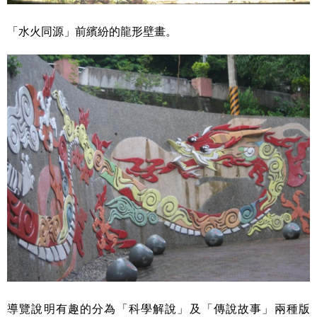
「水火同源」前繽紛的龍形壁畫。
導覽說明有趣的分為「科學解說」及「傳說故事」兩種版