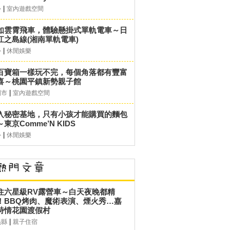
|
外
室內遊戲空間
如雲霄飛車，體驗懸掛式單軌電車～日
江之島線(湘南單軌電車)
|
外
休閒娛樂
百寶箱一樣玩不完，每個角落都有豐富
喜～桃園平鎮新勢親子館
|
園市
室內遊戲空間
入秘密基地，只有小孩才能購買的麵包
東京Comme’N KIDS
|
外
休閒娛樂
住六星級RV露營車～白天夜晚都精
！BBQ烤肉、魔術表演、煙火秀…嘉
詩情花園渡假村
|
義縣
親子住宿