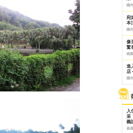
國
宛
本
國
像
驚
桃
進
店～
國
入
采
義
嘉