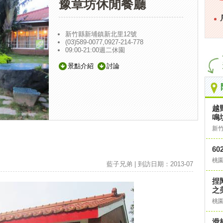
豫章坊休閒餐廳
新竹縣新埔鎮新北里12號
(03)589-0077,0927-214-778
09:00-21:00週二休園
景點介紹
討論
越
鳴
新
6
桃
藍子兄弟 | 到訪日期：2013-07
捏
之
桃
滑