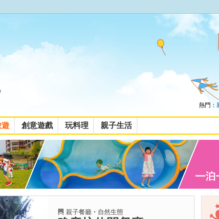
熱門：
旅遊
創意遊戲
玩料理
親子生活
親子餐廳
・
自然生態