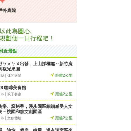
戶外庭院
附近景點
野ㄅㄨㄅㄨ出發，上山採橘趣～新竹鹿
坑觀光果園
|
距離2公里
竹縣
休閒娛樂
028 咖啡美食館
|
距離2公里
園市
親子餐廳
陶樂、窯烤香，漫步園區細細感受人文
美～桃園和窯文創園區
|
距離2公里
園市
文創體驗
梯、沙坑、攀岩、樹屋，還有迷宮區來