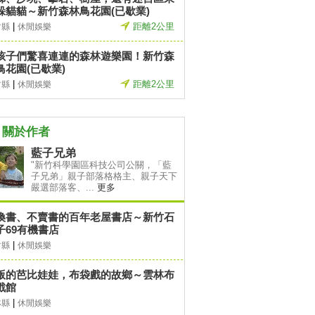
躲貓貓～新竹森林鳥花園(已歇業)
|
距離2公里
竹縣
休閒娛樂
孩子們驚喜連連的森林遊樂園！新竹森
鳥花園(已歇業)
|
距離2公里
竹縣
休閒娛樂
關於作者
藍子兄弟
"新竹科學園區科技公司公關，「藍
子兄弟」親子部落格格主、親子天下
嚴選部落客、...
更多
換書、不賣書的百年老屋書店～新竹石
子69有機書店
|
竹縣
休閒娛樂
版的芭比娃娃，布袋戲的故鄉～雲林布
戲館
|
林縣
休閒娛樂