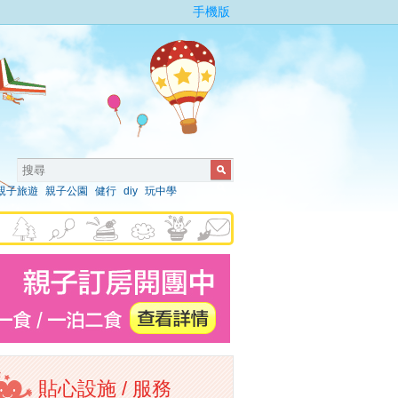
手機版
親子旅遊
親子公園
健行
diy
玩中學
貼心設施 / 服務