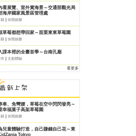
內看展覽、室外賞海景～交通部觀光局
部海岸國家風景區管理處
|
東縣
休閒娛樂
顆草莓都想帶回家～苗栗東東草莓園
|
栗縣
休閒娛樂
入課本裡的全臺首學～台南孔廟
|
南市
文創體驗
看更多
停車、免彎腰，草莓在空中閃閃發亮～
栗幸福菓子高架草莓園
|
栗縣
休閒娛樂
為兒童體驗打造，自己賺錢自己花～東
idZania Tokyo