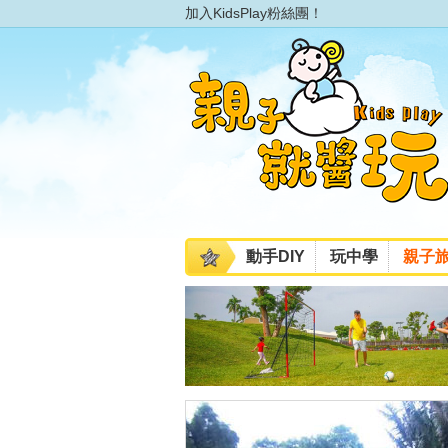
加入KidsPlay粉絲團！
動手DIY
玩中學
親子