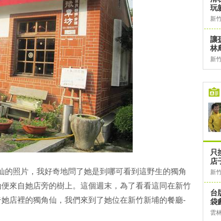
玩
新
讓
林
新
只
店
角仙的照片，我好奇地問了她是到哪可看到這野生的獨角
新
仙便來自她店旁的樹上。這個週末，為了看看這同在新竹
台
她店裡的獨角仙，我們來到了她位在新竹新埔的餐廳-
袋
雲