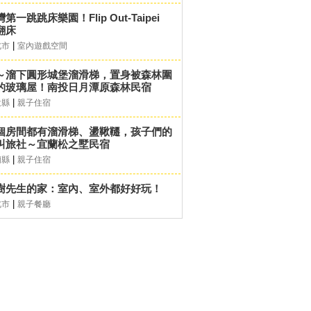
第一跳跳床樂園！Flip Out-Taipei
翻床
|
北市
室內遊戲空間
～溜下圓形城堡溜滑梯，置身被森林圍
的玻璃屋！南投日月潭原森林民宿
|
投縣
親子住宿
個房間都有溜滑梯、盪鞦韆，孩子們的
叫旅社～宜蘭松之墅民宿
|
蘭縣
親子住宿
樹先生的家：室內、室外都好好玩！
|
北市
親子餐廳