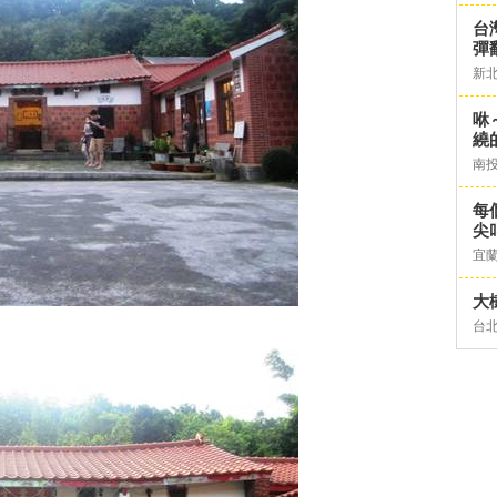
台灣
彈
新
咻
繞
南
每
尖
宜
大
台