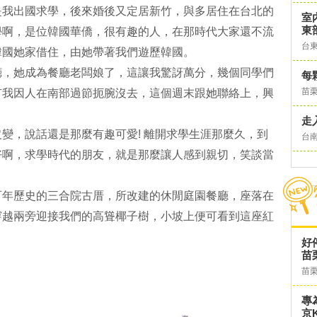
是我出國求學，後來婚後又定居新竹，與多居住在台北的
室
東
學啊，是位韓國華僑，很有趣的人，在那時代大家還不流
台
韓國她家借住，由她帶著我們遊歷韓國。
廳，她成為餐廳老闆娘了，這讓我驚訝萬分，幾個同學們
每
苗
有我因人在南部過節扼腕沒去，這個週末跟她聯絡上，興
走
變，說話還是那麼有趣可愛! 離開求學生涯那麼久，到
台
好啊，求學時代的朋友，就是那麼讓人感到親切，笑談當
百年歷史的三合院古厝，所改建的休閒庭園餐廳，座落在
穿越兩旁迎接我們的高聳椰子樹，小坡上便可看到這座紅
好
苗
苗
專
京K