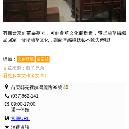
有機會來到苗栗苑裡，可到藺草文化館逛逛，帶些藺草編織
品回家，發揚藺草文化，讓藺草編織技藝不致失傳喔!
標籤：
文創體驗
苗栗縣
文章來源：
藍子兄弟
看更多本文作者文章》
苗栗縣苑裡鎮灣麗路99號
(037)862-141
09:00-17:00
週一休館
官網URL
消費資訊