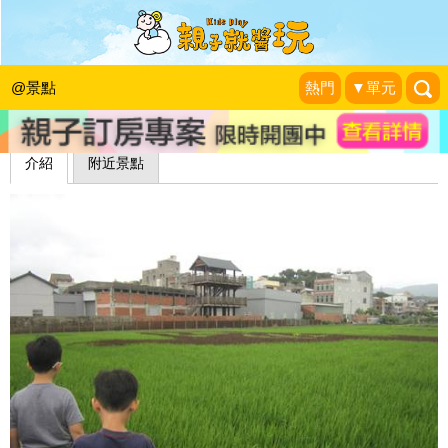
見聞美麗的藺草編織文化：藺草文化館
藍子兄弟
|
2013-09-01
@景點
熱門
▼單元
介紹
附近景點