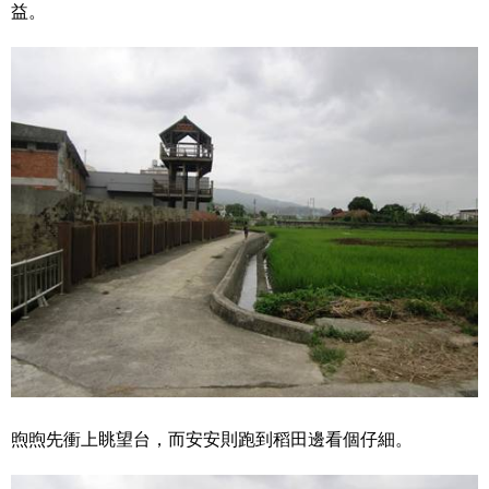
益。
煦煦先衝上眺望台，而安安則跑到稻田邊看個仔細。