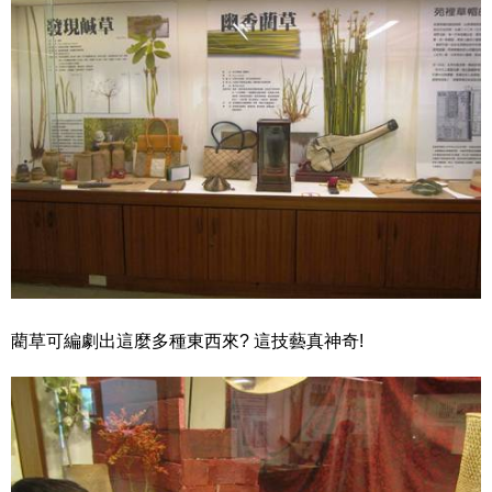
藺草可編劇出這麼多種東西來? 這技藝真神奇!