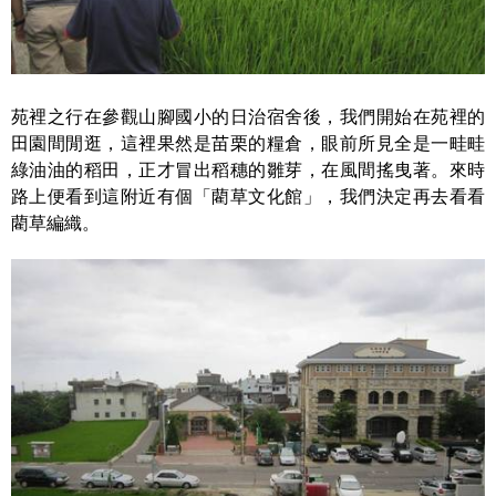
苑裡之行在參觀山腳國小的日治宿舍後，我們開始在苑裡的
田園間閒逛，這裡果然是苗栗的糧倉，眼前所見全是一畦畦
綠油油的稻田，正才冒出稻穗的雛芽，在風間搖曳著。來時
路上便看到這附近有個「藺草文化館」，我們決定再去看看
藺草編織。