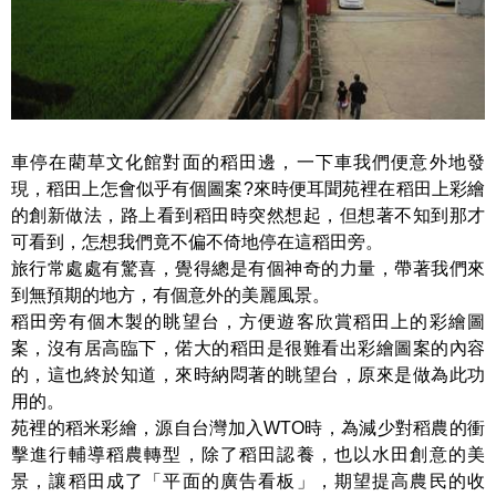
車停在藺草文化館對面的稻田邊，一下車我們便意外地發
現，稻田上怎會似乎有個圖案?來時便耳聞苑裡在稻田上彩繪
的創新做法，路上看到稻田時突然想起，但想著不知到那才
可看到，怎想我們竟不偏不倚地停在這稻田旁。
旅行常處處有驚喜，覺得總是有個神奇的力量，帶著我們來
到無預期的地方，有個意外的美麗風景。
稻田旁有個木製的眺望台，方便遊客欣賞稻田上的彩繪圖
案，沒有居高臨下，偌大的稻田是很難看出彩繪圖案的內容
的，這也終於知道，來時納悶著的眺望台，原來是做為此功
用的。
苑裡的稻米彩繪，源自台灣加入WTO時，為減少對稻農的衝
擊進行輔導稻農轉型，除了稻田認養，也以水田創意的美
景，讓稻田成了「平面的廣告看板」，期望提高農民的收