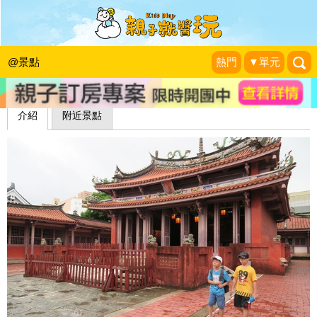
走入課本裡的全臺首學～台南孔廟
藍子兄弟
|
2015-07-29
@景點
熱門
▼單元
介紹
附近景點