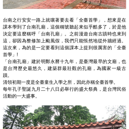
台南之行安安一路上就嚷著要去看「全臺首學」，想來是在
課本學到了台南孔廟，這個稱號聽起來似乎酷多了，於是他
決定要這麼稱呼「台南孔廟」。之前漫遊台南古蹟時也來到
這，卻因為整修加上颱風假，我們只能悵然地從外牆經過。
這次來，為的是一定要看到這個課本上提到很厲害的「全臺
首學」!
「台南孔廟」建於明鄭永曆十九年，是臺灣最早的文廟，也
是台灣歷史最悠久，建築群最壯觀的孔廟，為國家一級古
蹟。
清領初期一度是全臺童生入學之所，因此亦稱全臺首學。
每年孔子聖誕九月二十八日必舉行的盛大祭典，是台灣民俗
活動的一大盛事。