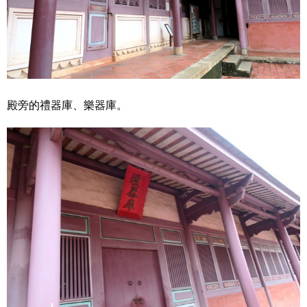
殿旁的禮器庫、樂器庫。