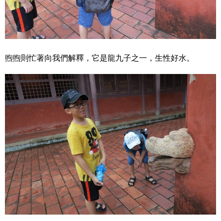
煦煦則忙著向我們解釋，它是龍九子之一，生性好水。