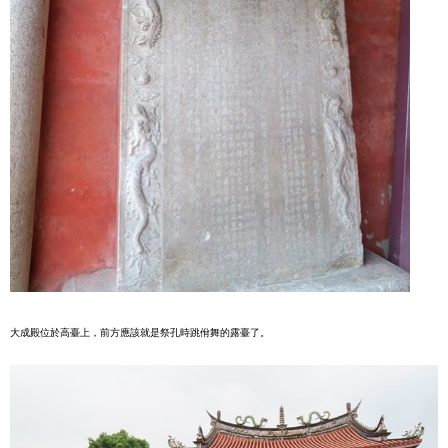
大成殿位於高臺上，前方應該就是祭孔時跳佾舞的露臺了。