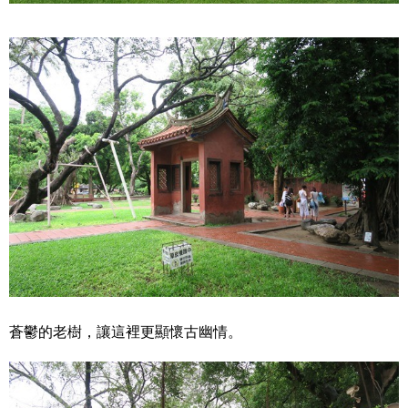
蒼鬱的老樹，讓這裡更顯懷古幽情。