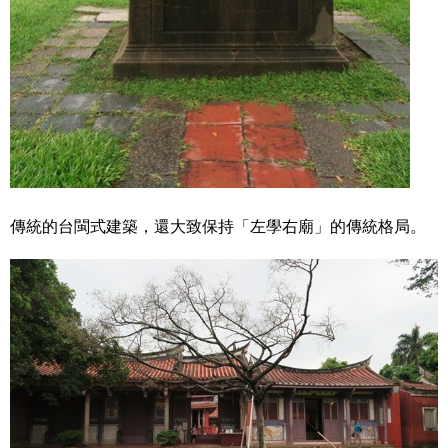
傳統的台閩式建築，還大致保持「左學右廟」的傳統格局。