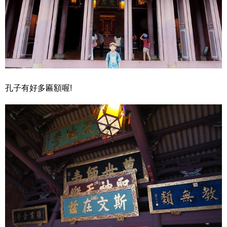
孔子有好多匾額喔!