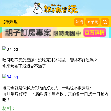
吐司吃不完怎麼辦？教你烤出美味的烤
布丁吐司
@玩料理
熱門
▼單元
蘇菲親子旅行趣
|
2016-04-28
吐司吃不完怎麼辦？沒吃完冰冰箱後，變得不好吃嗎？
拿來烤布丁最適合不過了！
這完全就是個解決食物的好方法，一點也不浪費喔~
而且剛烤好時，上層酥脆下層綿軟，真的會一口接一口搶著
吃！
材料：