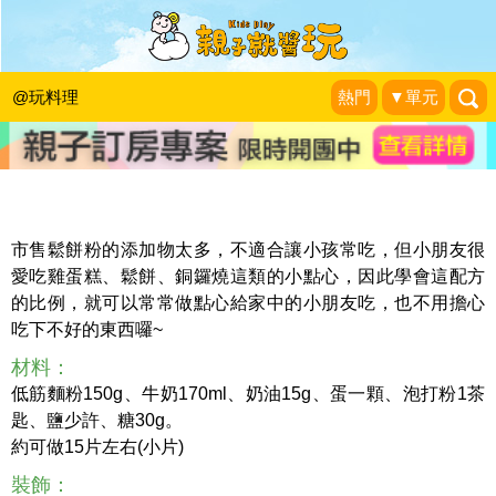
吮指回味、必吃甜點～草莓銅鑼燒鬆餅
塔
@玩料理
熱門
▼單元
蘇菲親子旅行趣
|
2016-04-27
市售鬆餅粉的添加物太多，不適合讓小孩常吃，但小朋友很
愛吃雞蛋糕、鬆餅、銅鑼燒這類的小點心，因此學會這配方
的比例，就可以常常做點心給家中的小朋友吃，也不用擔心
吃下不好的東西囉~
材料：
低筋麵粉150g、牛奶170ml、奶油15g、蛋一顆、泡打粉1茶
匙、鹽少許、糖30g。
約可做15片左右(小片)
裝飾：