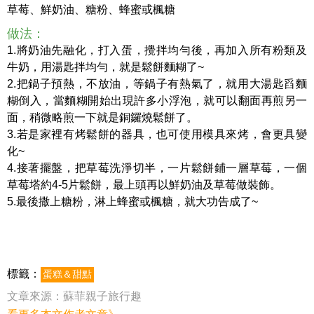
草莓、鮮奶油、糖粉、蜂蜜或楓糖
做法：
1.將奶油先融化，打入蛋，攪拌均勻後，再加入所有粉類及
牛奶，用湯匙拌均勻，就是鬆餅麵糊了~
2.把鍋子預熱，不放油，等鍋子有熱氣了，就用大湯匙舀麵
糊倒入，當麵糊開始出現許多小浮泡，就可以翻面再煎另一
面，稍微略煎一下就是銅鑼燒鬆餅了。
3.若是家裡有烤鬆餅的器具，也可使用模具來烤，會更具變
化~
4.接著擺盤，把草莓洗淨切半，一片鬆餅鋪一層草莓，一個
草莓塔約4-5片鬆餅，最上頭再以鮮奶油及草莓做裝飾。
5.最後撒上糖粉，淋上蜂蜜或楓糖，就大功告成了~
標籤：
蛋糕＆甜點
文章來源：
蘇菲親子旅行趣