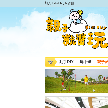
加入KidsPlay粉絲團！
動手DIY
玩中學
親子