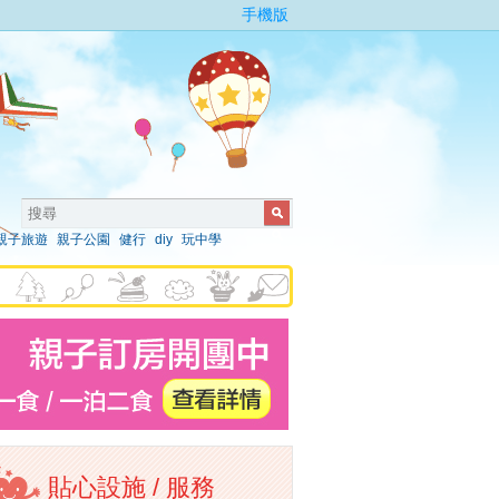
手機版
親子旅遊
親子公園
健行
diy
玩中學
貼心設施 / 服務