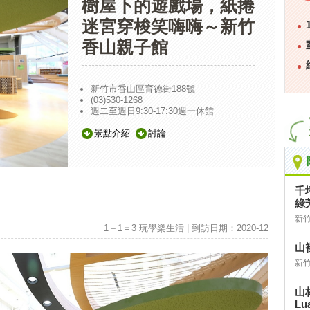
樹屋下的遊戲場，紙捲
迷宮穿梭笑嗨嗨～新竹
香山親子館
新竹市香山區育德街188號
(03)530-1268
週二至週日9:30-17:30週一休館
景點介紹
討論
千
綠
新
1＋1＝3 玩學樂生活 | 到訪日期：2020-12
山
新
山
Lu