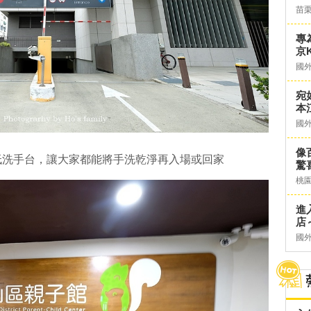
苗
專
京K
國
宛
本
國
像
低洗手台，讓大家都能將手洗乾淨再入場或回家
驚
桃
進
店～
國