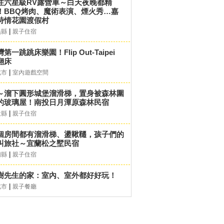
住六星級RV露營車～白天夜晚都精
！BBQ烤肉、魔術表演、煙火秀…嘉
詩情花園渡假村
|
義縣
親子住宿
第一跳跳床樂園！Flip Out-Taipei
翻床
|
北市
室內遊戲空間
～溜下圓形城堡溜滑梯，置身被森林圍
的玻璃屋！南投日月潭原森林民宿
|
投縣
親子住宿
個房間都有溜滑梯、盪鞦韆，孩子們的
叫旅社～宜蘭松之墅民宿
|
蘭縣
親子住宿
樹先生的家：室內、室外都好好玩！
|
北市
親子餐廳