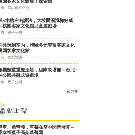
桃園客家文化館親子探索館
|
園市
室內遊戲空間
板×木樁左右護法，大坡面溜滑梯好威
～桃園客家文化館兒童遊戲場
|
園市
親子公園
戶外玩到室內，體驗多元豐富客家文化
桃園客家文化館
|
園市
文創體驗
服機關重重魔王塔，組隊攻塔趣～台北
林公園共融式遊戲場
|
北市
親子公園
看更多
停車、免彎腰，草莓在空中閃閃發亮～
栗幸福菓子高架草莓園