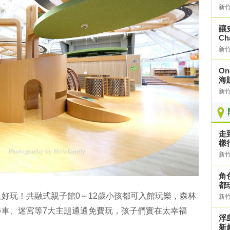
新
讓
Ch
新
On
海
新
走
樣
新
角
都
好玩！共融式親子館0～12歲小孩都可入館玩樂，森林
新
步車、迷宮等7大主題通通免費玩，孩子們實在太幸福
浮
新