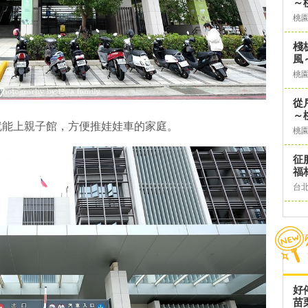
～
桃
棧
風
桃
從
～
就能上親子館，方便推娃娃車的家庭。
桃
征
福
台
好
苗