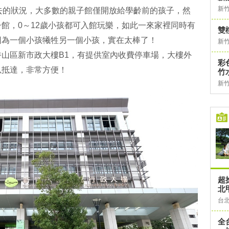
新
不去的狀況，大多數的親子館僅開放給學齡前的孩子，然
館，0～12歲小孩都可入館玩樂，如此一來家裡同時有
雙
因為一個小孩犧牲另一個小孩，實在太棒了！
新
山區新市政大樓B1，有提供室內收費停車場，大樓外
彩
以抵達，非常方便！
竹
新
超
北
台
全