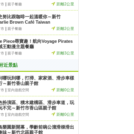
|
距離2公里
竹市
親子餐廳
史努比跟咖啡一起溫暖你～新竹
arlie Brown Café Taiwan
|
距離2公里
竹市
親子餐廳
e Piece尋寶趣！航向Voyage Pirates
賊王動漫主題餐廳
|
距離3公里
竹市
親子餐廳
附近景點
到哪玩到哪，打掃、家家酒、滑步車樣
行～新竹香山親子館
|
距離0公里
竹市
室內遊戲空間
色扮演區、積木建構區、滑步車道，玩
玩不完～新竹市香山區親子館
|
距離0公里
竹市
室內遊戲空間
島樂園新開幕，學齡前碗公溜滑梯滑出
趣味～新竹北區親子館