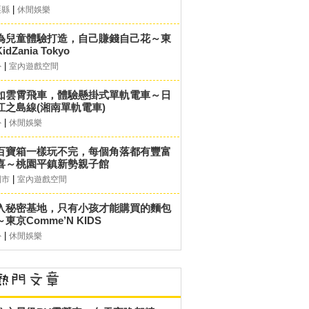
|
栗縣
休閒娛樂
為兒童體驗打造，自己賺錢自己花～東
idZania Tokyo
|
外
室內遊戲空間
如雲霄飛車，體驗懸掛式單軌電車～日
江之島線(湘南單軌電車)
|
外
休閒娛樂
百寶箱一樣玩不完，每個角落都有豐富
喜～桃園平鎮新勢親子館
|
園市
室內遊戲空間
入秘密基地，只有小孩才能購買的麵包
東京Comme’N KIDS
|
外
休閒娛樂