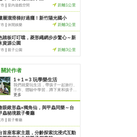
|
距離1公里
竹市
室內遊戲空間
樓層溜滑梯好過癮！新竹陽光國小
|
距離3公里
竹市
休閒娛樂
色踏板叮叮噹，菱形繩網步步驚心～新
水資源公園
|
距離3公里
竹市
親子公園
關於作者
1＋1＝3 玩學樂生活
我們就愛玩生活，帶孩子一起旅行、
手作、體驗中學習…蹲下來和孩子...
更多
搶眼鍬形蟲×獨角仙，與甲蟲同樂～台
甲蟲秘境親子餐廳
|
北市
親子餐廳
台首座客家主題，分齡探索沈浸式互動