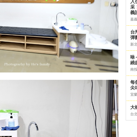
入
采
義
嘉
台灣
彈
新
咻
繞
南
每
尖
宜
大
台