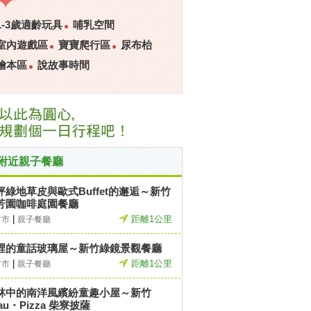
1-3歲適齡玩具
哺乳空間
室內遊戲區
寶寶爬行區
尿布枱
繪本區
說故事時間
附近親子餐廳
坪綠地草皮與歐式Buffet的邂逅～新竹
芳園咖啡庭園餐廳
|
距離1公里
竹市
親子餐廳
裡的童話玻璃屋～新竹綠鏡景觀餐廳
|
距離1公里
竹市
親子餐廳
林中的南洋風繽紛童趣小屋～新竹
au・Pizza 柴寮披薩