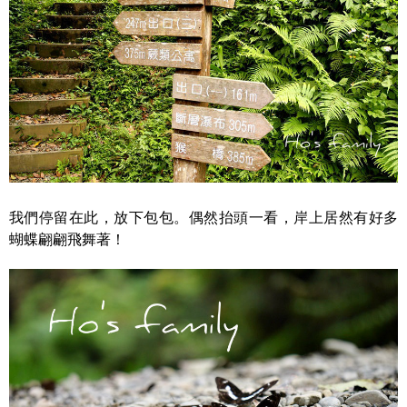
我們停留在此，放下包包。偶然抬頭一看，岸上居然有好多
蝴蝶翩翩飛舞著！