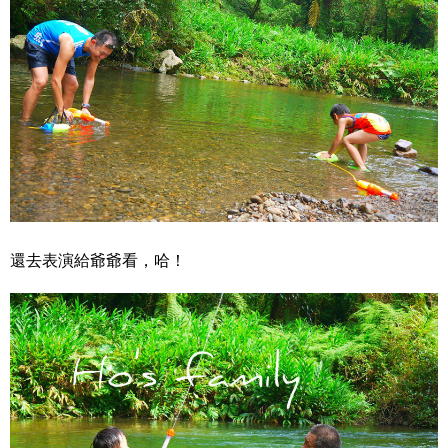
還去表演給爺爺看，哈！