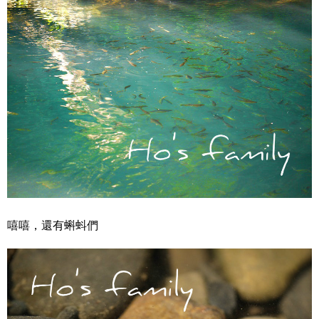
嘻嘻，還有蝌蚪們