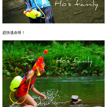
趕快逃命呀！