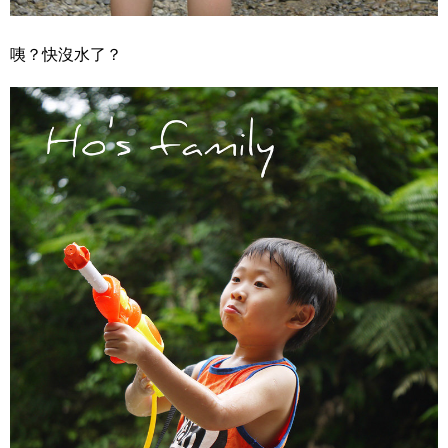
咦？快沒水了？