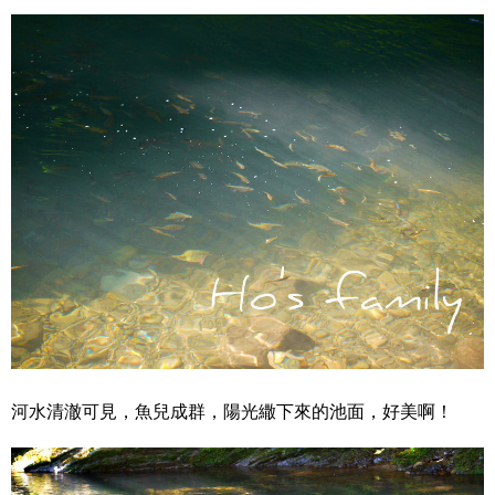
河水清澈可見，魚兒成群，陽光繖下來的池面，好美啊！