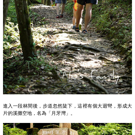
進入一段林間後，步道忽然陡下，這裡有個大迴彎，形成大
片的溪攤空地，名為「月牙灣」。