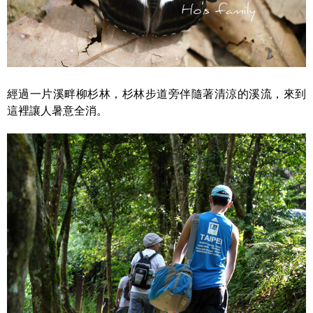
經過一片溪畔柳杉林，杉林步道旁伴隨著清涼的溪流，來到
這裡讓人暑意全消。