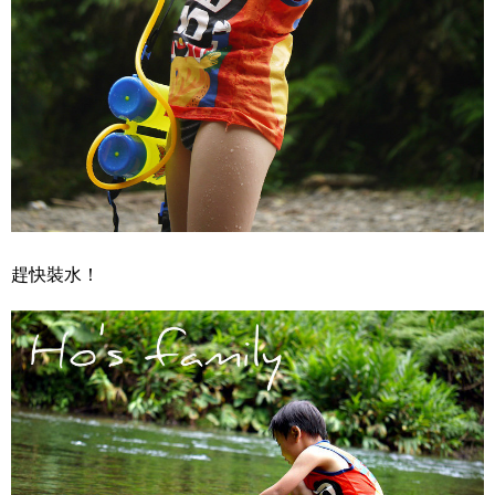
趕快裝水！