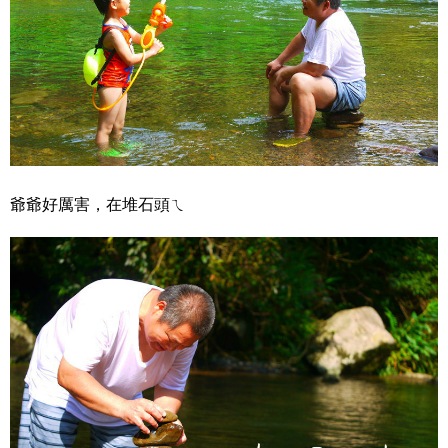
爺爺好厲害，在堆石頭ㄟ