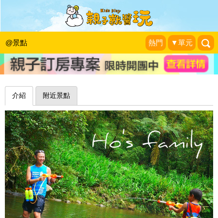
蝴蝶環繞，魚群相隨的避暑秘境～金瓜
寮溪蕨類觀魚步道
@景點
熱門
▼單元
1＋1＝3 玩學樂生活
|
2014-06-10
介紹
附近景點