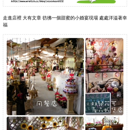
走進店裡 大有文章 彷彿一個甜蜜的小婚宴現場 處處洋溢著幸
福