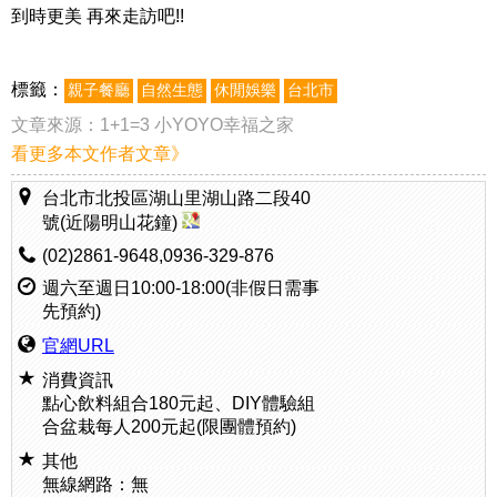
到時更美 再來走訪吧!!
標籤：
親子餐廳
自然生態
休閒娛樂
台北市
文章來源：
1+1=3 小YOYO幸福之家
看更多本文作者文章》
台北市北投區湖山里湖山路二段40
號(近陽明山花鐘)
(02)2861-9648,0936-329-876
週六至週日10:00-18:00(非假日需事
先預約)
官網URL
消費資訊
點心飲料組合180元起、DIY體驗組
合盆栽每人200元起(限團體預約)
其他
無線網路：無