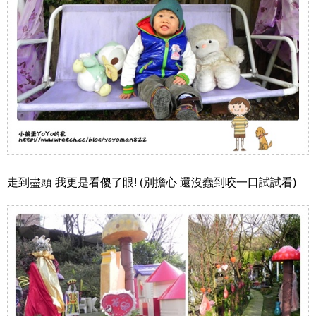
走到盡頭 我更是看傻了眼! (別擔心 還沒蠢到咬一口試試看)