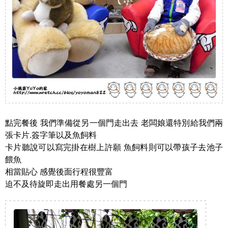
點完餐後 我們準備從另一個門走出去 老闆娘還特別給我們兩
張卡片.簽字筆以及魚飼料
卡片聽說可以寫完掛在樹上許願 魚飼料則可以帶孩子去池子
餵魚
相當貼心 感覺後面行程很豐富
迫不及待旋即走出用餐處另一個門