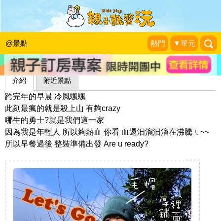
花田花草集
1＋1＝3 玩學樂生活
|
2011-01-01
@景點
熱門
▼單元
介紹
附近景點
跨完年的早晨 冷風颯颯
此刻最瘋的就是殺上山 有夠crazy
哪生的勇士?就是我們這一家
因為我是年輕人 所以夠熱血 你看 血還汩溜汩溜在沸騰ㄟ~~
所以早餐過後 整裝準備出發 Are u ready?