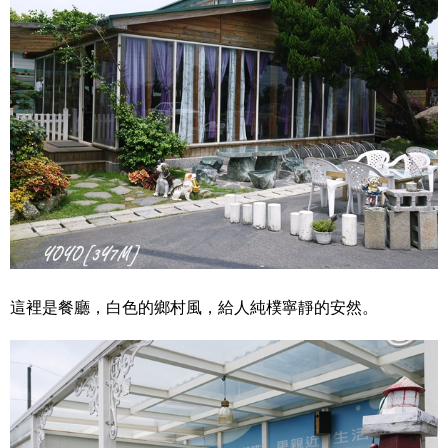
這裡是餐廳，白色的鄉村風，給人純樸寧靜的安然。