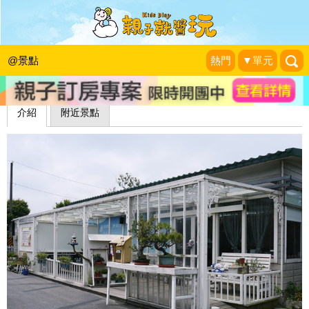
弘曆農園
1＋1＝3 玩學樂生活
|
2012-06-01
@景點
熱門
▼單元
介紹
附近景點