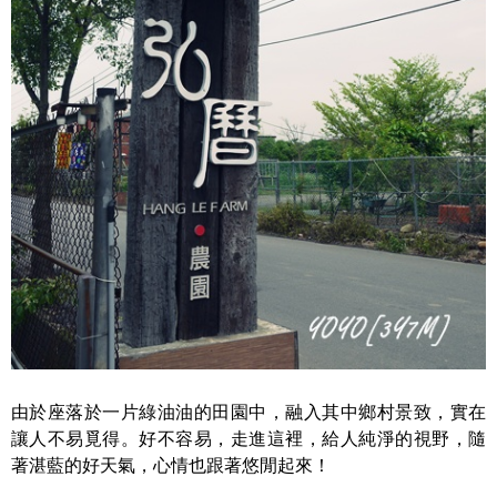
由於座落於一片綠油油的田園中，融入其中鄉村景致，實在
讓人不易覓得。好不容易，走進這裡，給人純淨的視野，隨
著湛藍的好天氣，心情也跟著悠閒起來！