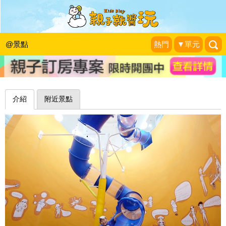
互動遊戲玩中學，室內兩層樓溜滑梯無
料又好玩～屏東台電南部展示館
@景點
熱門
▼單元
1＋1＝3 玩學樂生活
|
2018-12-17
介紹
附近景點