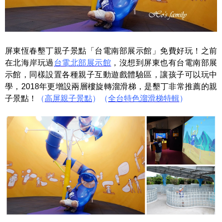
屏東恆春墾丁親子景點「台電南部展示館」免費好玩！之前
在北海岸玩過
台電北部展示館
，沒想到屏東也有台電南部展
示館，同樣設置各種親子互動遊戲體驗區，讓孩子可以玩中
學，2018年更增設兩層樓旋轉溜滑梯，是墾丁非常推薦的親
子景點！
（
高屏親子景點
）（
全台特色溜滑梯特輯
）