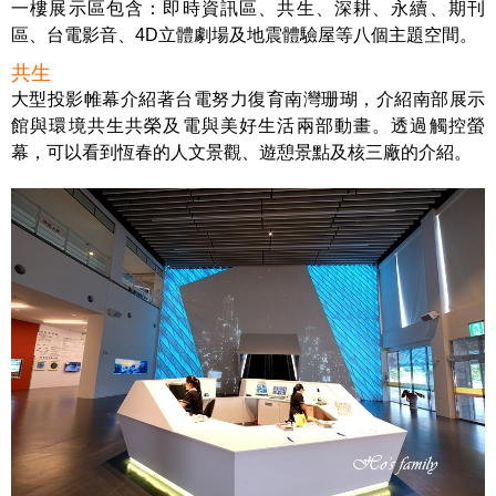
一樓展示區包含：即時資訊區、共生、深耕、永續、期刊
區、台電影音、4D立體劇場及地震體驗屋等八個主題空間。
共生
大型投影帷幕介紹著台電努力復育南灣珊瑚，介紹南部展示
館與環境共生共榮及電與美好生活兩部動畫。透過觸控螢
幕，可以看到恆春的人文景觀、遊憩景點及核三廠的介紹。