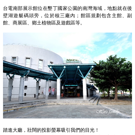
台電南部展示館位在墾丁國家公園的南灣海域，地點就在後
壁湖遊艇碼頭旁，位於核三廠內；館區規劃包含主館、副
館、商展區、鄉土植物區及遊戲區等。
踏進大廳，壯闊的投影螢幕吸引我們的目光！