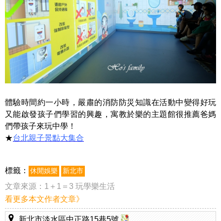
體驗時間約一小時，嚴肅的消防防災知識在活動中變得好玩
又能啟發孩子們學習的興趣，寓教於樂的主題館很推薦爸媽
們帶孩子來玩中學！
★
台北親子景點大集合
標籤：
休閒娛樂
新北市
文章來源：
1＋1＝3 玩學樂生活
看更多本文作者文章》
新北市淡水區中正路15巷5號