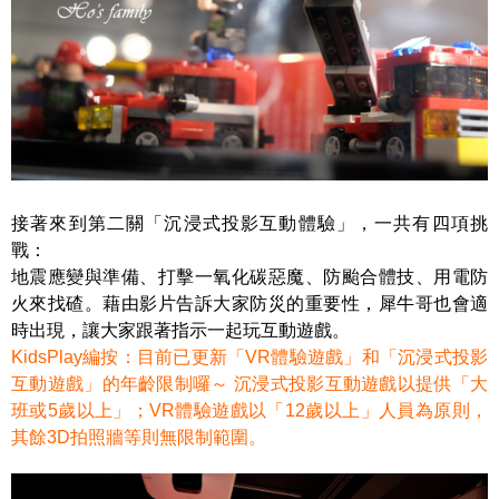
接著來到第二關「沉浸式投影互動體驗」，一共有四項挑
戰：
地震應變與準備、打擊一氧化碳惡魔、防颱合體技、用電防
火來找碴。藉由影片告訴大家防災的重要性，犀牛哥也會適
時出現，讓大家跟著指示一起玩互動遊戲。
KidsPlay編按：目前已更新「VR體驗遊戲」和「沉浸式投影
互動遊戲」的年齡限制囉～ 沉浸式投影互動遊戲以提供「大
班或5歲以上」；VR體驗遊戲以「12歲以上」人員為原則，
其餘3D拍照牆等則無限制範圍。