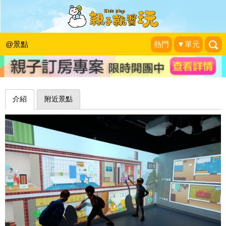
防災知識玩中學，VR、投影互動好好
玩～淡水滬尾防災宣導主題館
@景點
熱門
▼單元
1＋1＝3 玩學樂生活
|
2019-10-18
介紹
附近景點