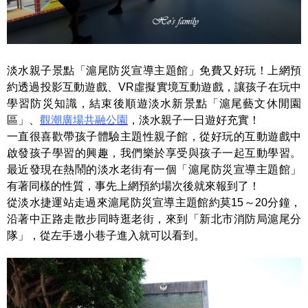
淡水親子景點「滬尾防災宣導主題館」免費又好玩！上網預
約透過投影互動遊戲、VR虛擬實境互動遊戲，讓孩子在玩中
學習防災知識，結束後順遊淡水新景點「滬尾藝文休閒園
區」、
觀潮廣場共融公園
，淡水親子一日遊好充實！
一直很喜歡帶孩子體驗主題性親子館，從好玩的互動遊戲中
啟發孩子學習的興趣，我們樂於享受與孩子一起互動學習。
最近發現在熱鬧的淡水老街有一個「滬尾防災宣導主題館」
有著同樣的性質，事先上網預約場次後就來報到了！
從淡水捷運站走過來滬尾防災宣導主題館約莫15～20分鐘，
沿著中正路走散步同時逛老街，來到「新北市消防局滬尾分
隊」，從左手邊小巷子進入就可以看到。