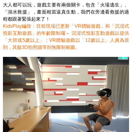
大人都可以玩，遊戲主要有兩個關卡，包含「火場逃生」、
「溺水救援」，畫面相當逼真生動，我們在旁邊看救援的過
程都跟著緊張起來了！
KidsPlay編按：目前現場已更新「VR體驗遊戲」和「沉浸式
投影互動遊戲」的年齡限制囉～ 沉浸式投影互動遊戲以提供
「大班或5歲以上」；VR體驗遊戲以「12歲以上」人員為原
則，其餘3D拍照牆等則無限制範圍。