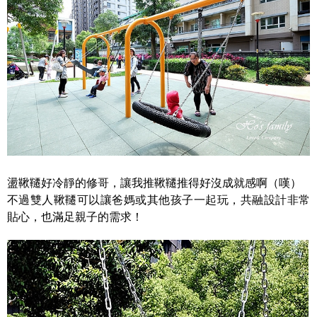
盪鞦韆好冷靜的修哥，讓我推鞦韆推得好沒成就感啊（嘆）
不過雙人鞦韆可以讓爸媽或其他孩子一起玩，共融設計非常
貼心，也滿足親子的需求！