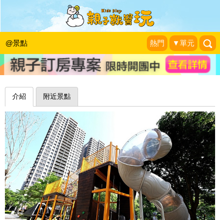
甲蟲主題遊戲場，小公園出現多元豐富
遊樂設施～三峽龍學公園
@景點
熱門
▼單元
1＋1＝3 玩學樂生活
|
2018-04-19
介紹
附近景點