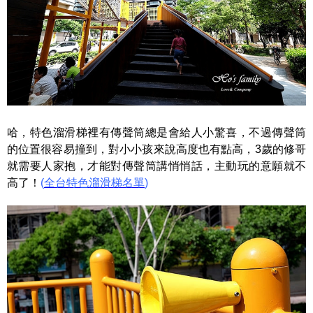
哈，特色溜滑梯裡有傳聲筒總是會給人小驚喜，不過傳聲筒
的位置很容易撞到，對小小孩來說高度也有點高，3歲的修哥
就需要人家抱，才能對傳聲筒講悄悄話，主動玩的意願就不
高了！
(
全台特色溜滑梯名單
)