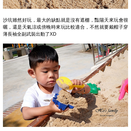
沙坑雖然好玩，最大的缺點就是沒有遮棚，豔陽天來玩會很
曬，還是天氣涼或傍晚時來玩比較適合，不然就要戴帽子穿
薄長袖全副武裝出動了XD