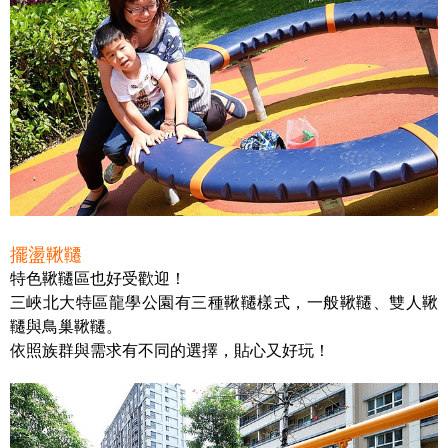
擺盪鞦韆
特色鞦韆區也好受歡迎！
三峽北大特區龍學公園有三種鞦韆樣式，一般鞦韆、雙人鞦
韆與鳥巢鞦韆。
依照族群與需求有不同的選擇，貼心又好玩！