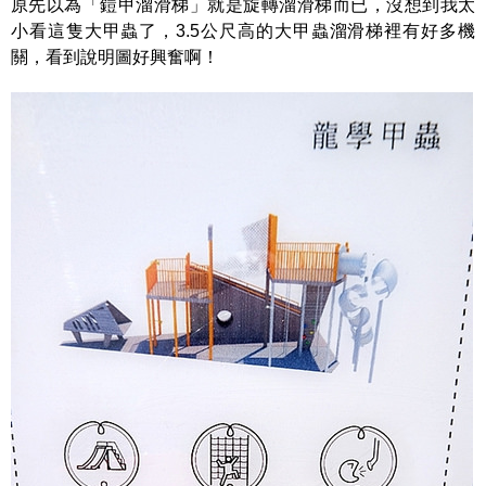
原先以為「鎧甲溜滑梯」就是旋轉溜滑梯而已，沒想到我太
小看這隻大甲蟲了，3.5公尺高的大甲蟲溜滑梯裡有好多機
關，看到說明圖好興奮啊！