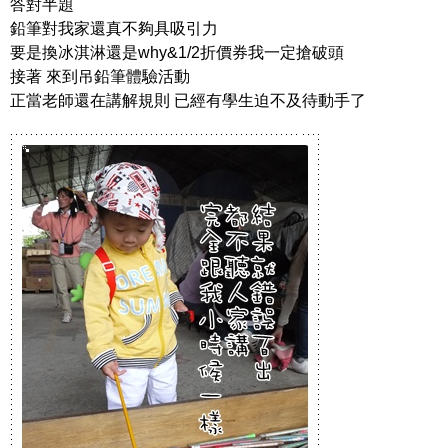
答對半題
鉛筆對我家還真不夠具吸引力
要是換冰淇淋還是why&1/2折價券我一定搶破頭
接著 來到吊鉛筆體驗活動
正當老師還在講解規則 已經有學生迫不及待動手了