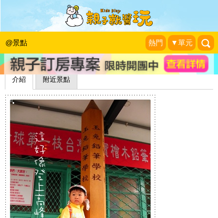
玉兔鉛筆學校
1＋1＝3 玩學樂生活
|
2011-04-01
@景點
熱門
▼單元
介紹
附近景點