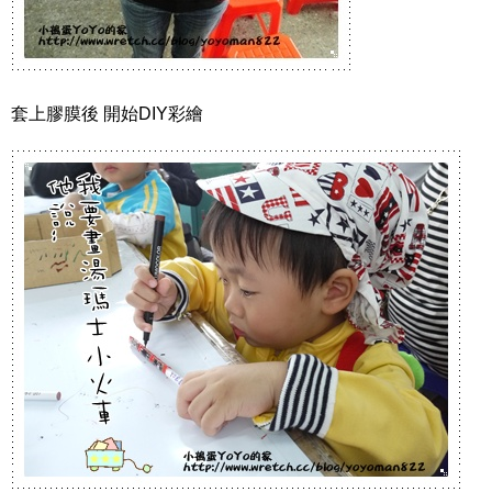
套上膠膜後 開始DIY彩繪