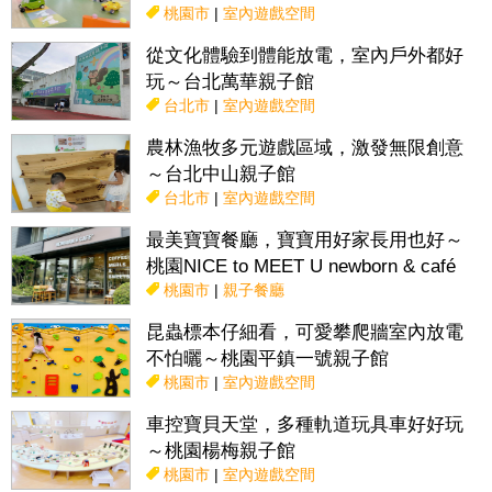
桃園市
|
室內遊戲空間
從文化體驗到體能放電，室內戶外都好
玩～台北萬華親子館
台北市
|
室內遊戲空間
農林漁牧多元遊戲區域，激發無限創意
～台北中山親子館
台北市
|
室內遊戲空間
最美寶寶餐廳，寶寶用好家長用也好～
桃園NICE to MEET U newborn & café
桃園市
|
親子餐廳
昆蟲標本仔細看，可愛攀爬牆室內放電
不怕曬～桃園平鎮一號親子館
桃園市
|
室內遊戲空間
車控寶貝天堂，多種軌道玩具車好好玩
～桃園楊梅親子館
桃園市
|
室內遊戲空間