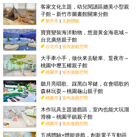
客家文化主題，幼兒閱讀區媲美小型親
子館～新竹市圖書館關東分館
新竹市
|
文創體驗
寶寶變裝海洋動物，悠遊黃金海底城～
台北廣慈親子館
台北市
|
室內遊戲空間
大手牽小手，做伙來去駛車、踅夜市～
桃園中壢五權親子館
桃園市
|
室內遊戲空間
聽月亮唱歌、踩黑白琴鍵，在會唱歌的
森林玩耍～桃園龜山親子館
桃園市
|
室內遊戲空間
木作玩具主題遊戲區，室內也能大玩溜
滑梯～桃園平鎮親子館
桃園市
|
室內遊戲空間
五感體驗×體能遊戲，創新電子互動區