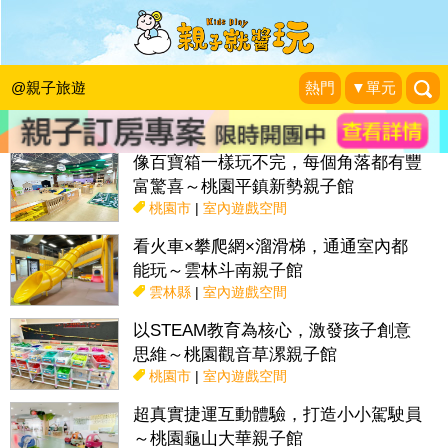
搜尋目前位置》
@親子旅遊
熱門
▼單元
話題：
親子活動＆展覽
親子餐廳
採果趣
特色國小
親子露營地
像百寶箱一樣玩不完，每個角落都有豐
富驚喜～桃園平鎮新勢親子館
桃園市
|
室內遊戲空間
看火車×攀爬網×溜滑梯，通通室內都
能玩～雲林斗南親子館
雲林縣
|
室內遊戲空間
以STEAM教育為核心，激發孩子創意
思維～桃園觀音草漯親子館
桃園市
|
室內遊戲空間
超真實捷運互動體驗，打造小小駕駛員
～桃園龜山大華親子館