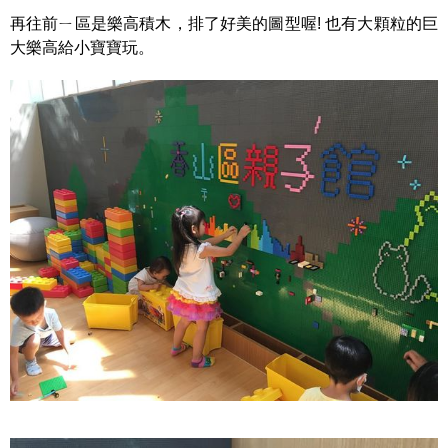
再往前ㄧ區是樂高積木，排了好美的圖型喔! 也有大顆粒的巨
大樂高給小寶寶玩。