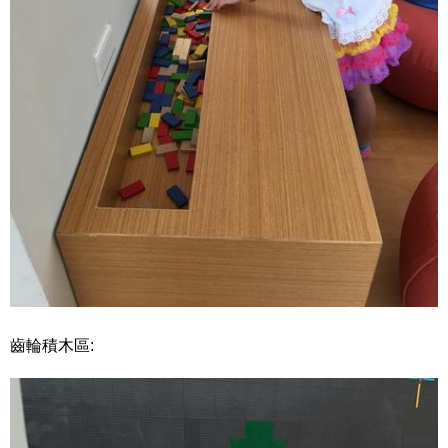
齒輪積木區: