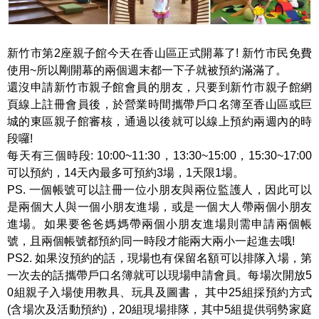
新竹市第2座親子館今天在香山區正式開幕了! 新竹市民免費
使用~所以剛開幕的兩個週末都一下子就被預約滿滿了。
還沒申請新竹市親子館會員的朋友，只要到新竹市親子館網
頁線上註冊會員後，於營業時間攜帶戶口名簿至香山區或巨
城的東區親子館審核，通過以後就可以線上預約兩週內的時
段囉!
每天有三個時段: 10:00~11:30，13:30~15:00，15:30~17:00
可以預約，14天內最多可預約3場，1天限1場。
PS. 一個帳號可以註冊一位小朋友與兩位監護人，因此可以
是兩個大人與一個小朋友進場，或是一個大人帶兩個小朋友
進場。如果要爸爸媽媽帶兩個小朋友進場則需申請兩個帳
號，且兩個帳號都預約同一時段才能兩大兩小一起進去哦!
PS2. 如果沒預約的話，現場也有保留名額可以排隊入場，第
一次去的話攜帶戶口名簿就可以現場申請會員。每場次開放5
0組親子入場使用教具、玩具及圖書， 其中25組採預約方式
(含場次及活動預約)，20組現場排隊，其中5組提供弱勢家庭