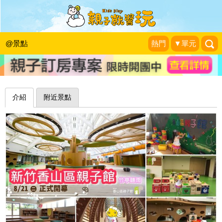
角色扮演區、積木建構區、滑步車道，
玩都玩不完～新竹市香山區親子館
@景點
熱門
▼單元
竹亭聽雨
|
2018-08-21
介紹
附近景點