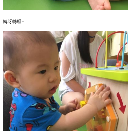
轉呀轉呀~