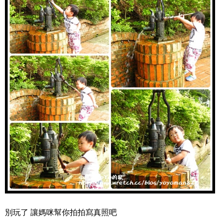
別玩了 讓媽咪幫你拍拍寫真照吧