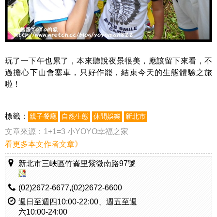
玩了一下午也累了，本來聽說夜景很美，應該留下來看，不
過擔心下山會塞車，只好作罷，結束今天的生態體驗之旅
啦！
標籤：
親子餐廳
自然生態
休閒娛樂
新北市
文章來源：
1+1=3 小YOYO幸福之家
看更多本文作者文章》
新北市三峽區竹崙里紫微南路97號
(02)2672-6677,(02)2672-6600
週日至週四10:00-22:00、週五至週
六10:00-24:00