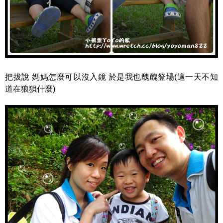
把拔說 媽媽怎麼可以沒入鏡 於是我也醜醜豋場(這一天不知
道在狼狽什麼)