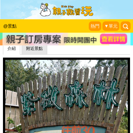
紫微森林(已歇業)
1＋1＝3 玩學樂生活
|
2011-09-01
@景點
熱門
▼單元
介紹
附近景點