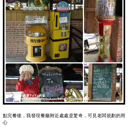
點完餐後，我發現餐廳附近處處是驚奇，可見老闆規劃的用
心