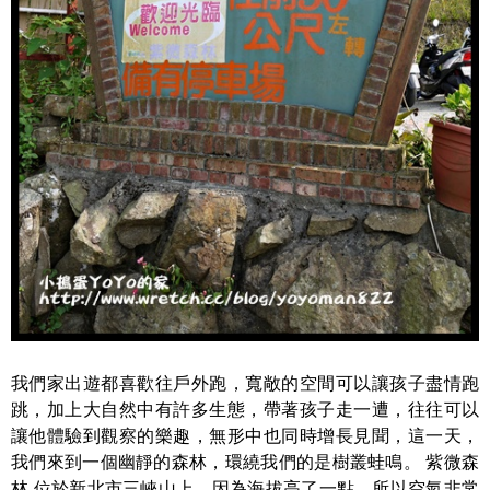
我們家出遊都喜歡往戶外跑，寬敞的空間可以讓孩子盡情跑
跳，加上大自然中有許多生態，帶著孩子走一遭，往往可以
讓他體驗到觀察的樂趣，無形中也同時增長見聞，這一天，
我們來到一個幽靜的森林，環繞我們的是樹叢蛙鳴。 紫微森
林 位於新北市三峽山上，因為海拔高了一點，所以空氣非常