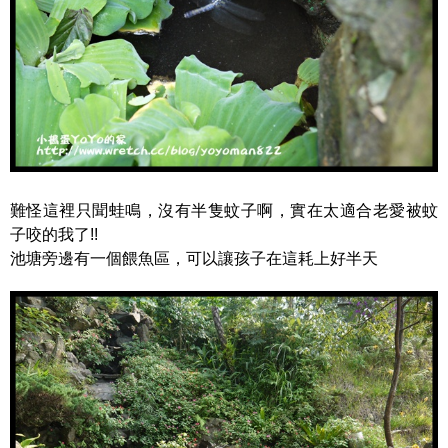
難怪這裡只聞蛙鳴，沒有半隻蚊子啊，實在太適合老愛被蚊
子咬的我了!!
池塘旁邊有一個餵魚區，可以讓孩子在這耗上好半天