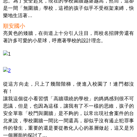
思。為了安全起見，現在的學校圍牆越築越高，然而，這卻
是一間「無圍牆」學校，這裡的孩子似乎不受框架束縛，快
樂地生活著…
順安國小
亮黃色的矮牆，在街道上十分引人注目，而校名招牌旁還有
著許多可愛的小星球，呼應著學校的設計理念。
從這方向走，只上了幾階階梯，便進入校園了！連門都沒
有！
讓我這個從小看習慣「高牆環繞的學校」的媽媽感到很不可
思議，但是，也因為這樣，讓我有了不一樣的思維，孩子的
安全單靠「校門與圍牆」是不夠的，以常出現社會案件的台
北來說，學校圍牆一間比一間還高，卻似乎沒有遏止犯罪事
件的發生，重要的還是要從教化人心的基層做起，這又是另
一個層面的探討了…