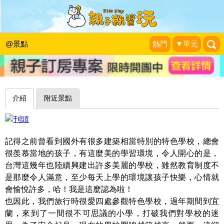
遊樂園般的校園，圍繞著繽紛行星～宜
蘭順安國小
@景點
熱門
▼單元
1＋1＝3 玩學樂生活
|
2016-02-13
介紹
附近景點
記得之前曾看到國外有很多建築相當特別的特色學校，總會
很羨慕當地的孩子，有這麼美的學習環境，令人開心的是，
台灣這幾年也陸續興建出許多美麗的學校，雖然教育制度不
是那麼令人滿意，至少每天上學的環境讓孩子快樂，心情就
會愉悅許多，哈！我是這麼認為啦！
也因此，我們旅行時很愛四處參觀特色學校，過年期間到宜
蘭，來到了一間很不可思議的小學，打破我們對學校的迷