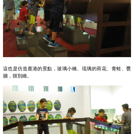
這也是仿造鹿港的景點，玻璃小橋、琉璃的荷花、青蛙、甕
牆，很別緻。