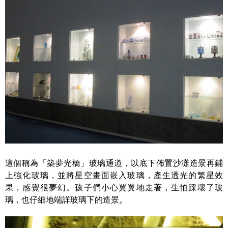
這個稱為「築夢光橋」玻璃通道，以底下佈置沙灘造景再鋪
上強化玻璃，並將星空畫面嵌入玻璃，產生透光的繁星效
果，感覺很夢幻。孩子們小心翼翼地走著，生怕踩壞了玻
璃，也仔細地端詳玻璃下的造景。