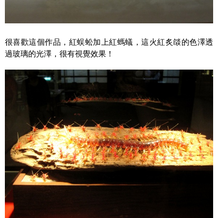
很喜歡這個作品，紅蜈蚣加上紅螞蟻，這火紅炙燄的色澤透
過玻璃的光澤，很有視覺效果！