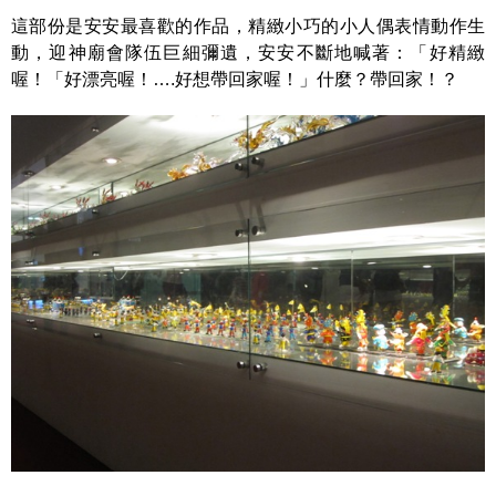
這部份是安安最喜歡的作品，精緻小巧的小人偶表情動作生
動，迎神廟會隊伍巨細彌遺，安安不斷地喊著：「好精緻
喔！「好漂亮喔！….好想帶回家喔！」什麼？帶回家！？