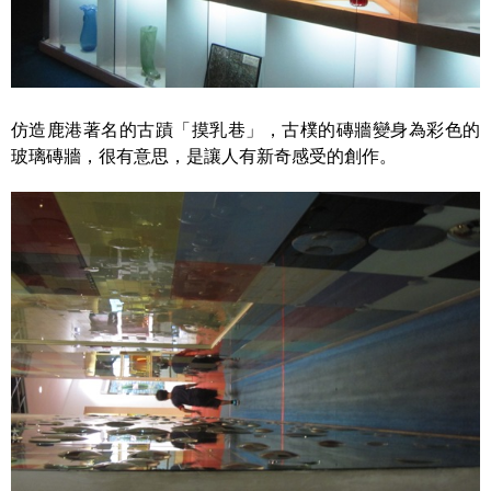
仿造鹿港著名的古蹟「摸乳巷」，古樸的磚牆變身為彩色的
玻璃磚牆，很有意思，是讓人有新奇感受的創作。