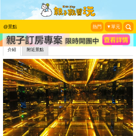
台灣玻璃館
藍子兄弟
|
2012-10-01
@景點
熱門
▼單元
介紹
附近景點