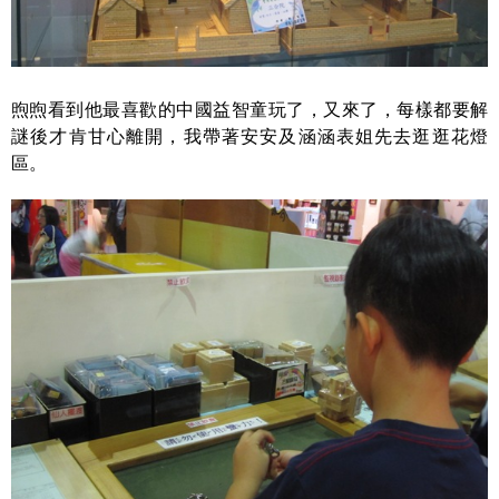
煦煦看到他最喜歡的中國益智童玩了，又來了，每樣都要解
謎後才肯甘心離開，我帶著安安及涵涵表姐先去逛逛花燈
區。