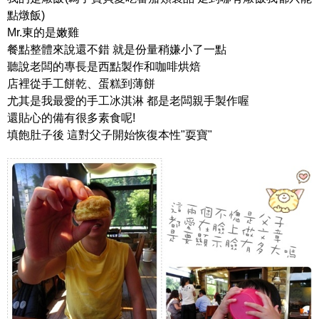
點燉飯)
Mr.東的是嫩雞
餐點整體來說還不錯 就是份量稍嫌小了一點
聽說老闆的專長是西點製作和咖啡烘焙
店裡從手工餅乾、蛋糕到薄餅
尤其是我最愛的手工冰淇淋 都是老闆親手製作喔
還貼心的備有很多素食呢!
填飽肚子後 這對父子開始恢復本性"耍寶"