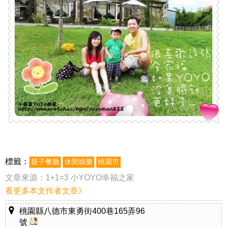
標籤：
親子餐廳
休閒娛樂
桃園市
文章來源：
1+1=3 小YOYO幸福之家
看更多本文作者文章》
桃園縣八德市東勇街400巷165弄96
號