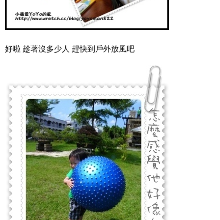
好啦 趁著沒多少人 趕快到戶外放風吧