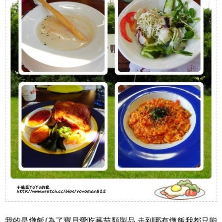
我的是燉飯(為了寶貝愛吃蕃茄類製品 走到哪有燉飯我都只能