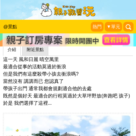
康妮莊園
1＋1＝3 玩學樂生活
|
2010-09-01
@景點
熱門
▼單元
介紹
附近景點
這一天 風和日麗 晴空萬里
最適合從事的活動莫過於衝浪
但是我們有這麼殺帶小孩去衝浪嗎?
當然沒有 講講而已 您認真了
帶孩子出門 通常我都會規劃適合他的去處
既然是個好天 最適合的行程莫過於大草坪野放(奔跑吧 孩子)
於是 我們選擇了這裡...