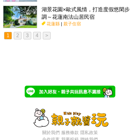
湖景花園×歐式風情，打造度假悠閑步
調～花蓮南法山居民宿
花蓮縣
|
親子住宿
1
2
3
4
>
關於我們
服務條款
隱私政策
合作提案
我要投稿
聯絡我們