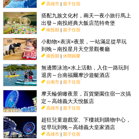
高雄市
|
親子住宿
搭配九族文化村，兩天一夜小旅行馬上
出發～南投經典大飯店范特奇堡
南投縣
|
親子住宿
小動物×表演×夜景，一站滿足從早玩
到晚～南投星月天空景觀餐廳
南投縣
|
休閒娛樂
無邊際泳池×水上活動，入住一路玩到
退房～台南福爾摩沙遊艇酒店
台南市
|
親子住宿
摩天輪俯瞰夜景，百貨樂園住宿一次搞
定～高雄義大天悅飯店
高雄市
|
親子住宿
超狂兒童遊戲室、下樓就到購物中心，
從早玩到晚～高雄義大皇家酒店
高雄市
|
親子住宿