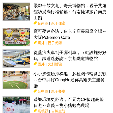
緊鄰十鼓文創、奇美博物館，親子共遊
體驗滿滿行程鬆鬆～台南捷絲旅台南虎
山館
台南市
|
親子住宿
寶可夢迷必訪，皮卡丘店長風靡全場～
大阪Pokémon Cafe
國外
|
親子餐廳
從蒸汽火車到子彈列車，互動設施好好
玩，鐵道迷必訪～京都鐵道博物館
國外
|
文創體驗
小小孩體驗揮桿趣，多種關卡輪番挑戰
～台中共好GungHo迷你高爾夫主題餐
廳
台中市
|
親子餐廳
遊樂環境更舒適，百元內CP值超高整
日遊～嘉義三隻小豬觀光農場
嘉義縣
|
自然生態