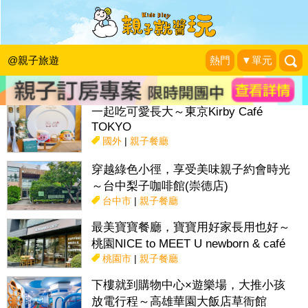
搜尋目前位置》
@親子旅遊
熱門
▼單元
話題：
親子活動＆展覽
親子餐廳
採果趣
特色國小
親子露營地
一起吃可愛長大～東京Kirby Café
TOKYO
國外
|
親子餐廳
穿越綠色小徑，享受美味親子約會時光
～台中梨子咖啡館(崇德店)
台中市
|
親子餐廳
最美寶寶餐廳，寶寶用好家長用也好～
桃園NICE to MEET U newborn & café
桃園市
|
親子餐廳
下樓就到購物中心×遊樂場，大推小孩
放電行程～高雄華園大飯店草衙館