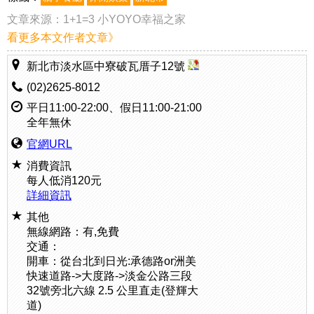
文章來源：
1+1=3 小YOYO幸福之家
看更多本文作者文章》
新北市淡水區中寮破瓦厝子12號
(02)2625-8012
平日11:00-22:00、假日11:00-21:00
全年無休
官網URL
消費資訊
每人低消120元
詳細資訊
其他
無線網路：有,免費
交通：
開車：從台北到日光:承德路or洲美
快速道路->大度路->淡金公路三段
32號旁北六線 2.5 公里直走(登輝大
道)