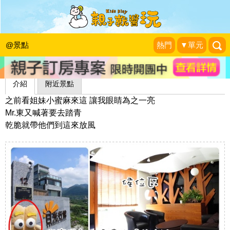
日光行館
1＋1＝3 玩學樂生活
|
2010-08-01
@景點
熱門
▼單元
介紹
附近景點
之前看姐妹小蜜麻來這 讓我眼睛為之一亮
Mr.東又喊著要去踏青
乾脆就帶他們到這來放風