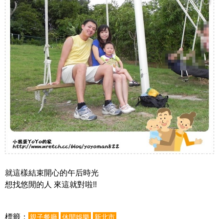
就這樣結束開心的午后時光
想找悠閒的人 來這就對啦!!
標籤：
親子餐廳
休閒娛樂
新北市