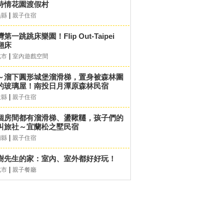
詩情花園渡假村
|
義縣
親子住宿
第一跳跳床樂園！Flip Out-Taipei
翻床
|
北市
室內遊戲空間
～溜下圓形城堡溜滑梯，置身被森林圍
的玻璃屋！南投日月潭原森林民宿
|
投縣
親子住宿
個房間都有溜滑梯、盪鞦韆，孩子們的
叫旅社～宜蘭松之墅民宿
|
蘭縣
親子住宿
樹先生的家：室內、室外都好好玩！
|
北市
親子餐廳