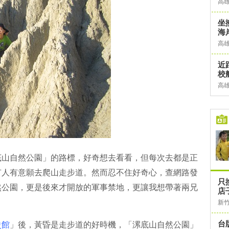
高
坐
海
高
近
校
高
底山自然公園」的路標，好奇想去看看，但每次去都是正
有人有意願去爬山走步道。然而忍不住好奇心，查網路發
只
然公園，更是後來才開放的軍事禁地，更讓我想帶著兩兄
店
新
台
史館
」後，黃昏是走步道的好時機，「漯底山自然公園」