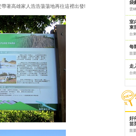
袋
定帶著高雄家人浩浩蕩蕩地再往這裡出發!
雲
室
東
台
每
苗
走
台
好
苗
苗