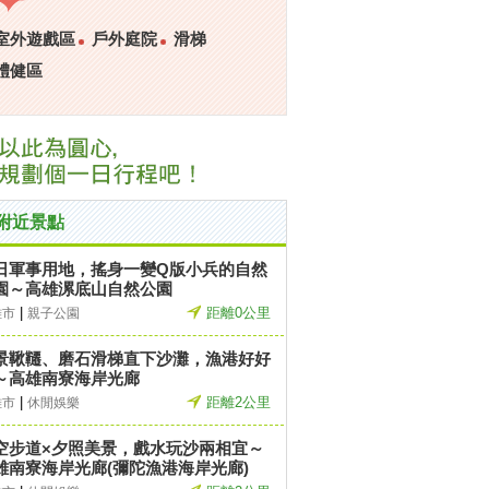
室外遊戲區
戶外庭院
滑梯
體健區
附近景點
日軍事用地，搖身一變Q版小兵的自然
園～高雄漯底山自然公園
|
距離0公里
雄市
親子公園
景鞦韆、磨石滑梯直下沙灘，漁港好好
～高雄南寮海岸光廊
|
距離2公里
雄市
休閒娛樂
空步道×夕照美景，戲水玩沙兩相宜～
雄南寮海岸光廊(彌陀漁港海岸光廊)