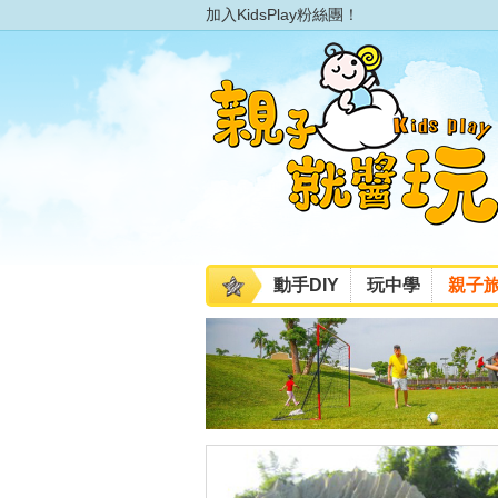
加入KidsPlay粉絲團！
動手DIY
玩中學
親子