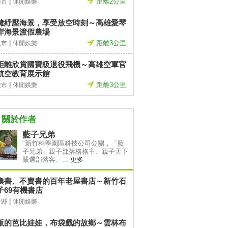
|
距離2公里
雄市
休閒娛樂
擁紓壓海景，享受放空時刻～高雄愛琴
岸海景渡假農場
|
距離3公里
雄市
休閒娛樂
距離欣賞國寶級退役飛機～高雄空軍官
航空教育展示館
|
距離3公里
雄市
休閒娛樂
關於作者
藍子兄弟
"新竹科學園區科技公司公關，「藍
子兄弟」親子部落格格主、親子天下
嚴選部落客、...
更多
換書、不賣書的百年老屋書店～新竹石
子69有機書店
|
竹縣
休閒娛樂
版的芭比娃娃，布袋戲的故鄉～雲林布