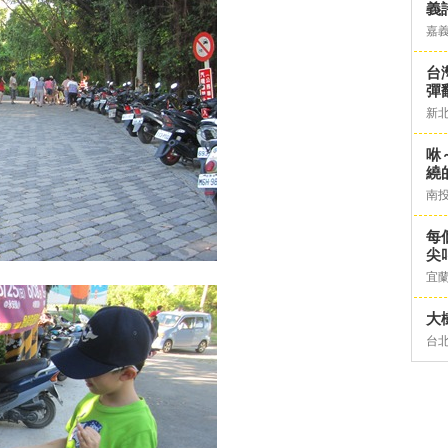
義
嘉
台灣
彈
新
咻
繞
南
每
尖
宜
大
台