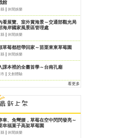
戲館
|
林縣
休閒娛樂
內看展覽、室外賞海景～交通部觀光局
部海岸國家風景區管理處
|
東縣
休閒娛樂
顆草莓都想帶回家～苗栗東東草莓園
|
栗縣
休閒娛樂
入課本裡的全臺首學～台南孔廟
|
南市
文創體驗
看更多
停車、免彎腰，草莓在空中閃閃發亮～
栗幸福菓子高架草莓園
|
栗縣
休閒娛樂