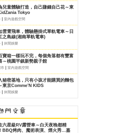
為兒童體驗打造，自己賺錢自己花～東
idZania Tokyo
|
外
室內遊戲空間
如雲霄飛車，體驗懸掛式單軌電車～日
江之島線(湘南單軌電車)
|
外
休閒娛樂
百寶箱一樣玩不完，每個角落都有豐富
喜～桃園平鎮新勢親子館
|
園市
室內遊戲空間
入秘密基地，只有小孩才能購買的麵包
東京Comme’N KIDS
|
外
休閒娛樂
住六星級RV露營車～白天夜晚都精
！BBQ烤肉、魔術表演、煙火秀…嘉