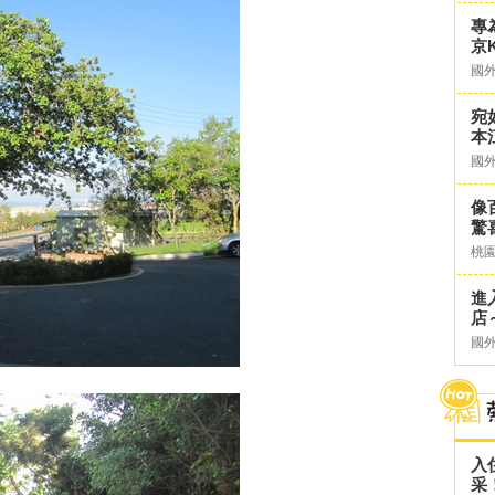
專
京K
國
宛
本
國
像
驚
桃
進
店～
國
入
采