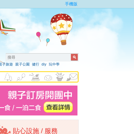
手機版
親子旅遊
親子公園
健行
diy
玩中學
貼心設施 / 服務