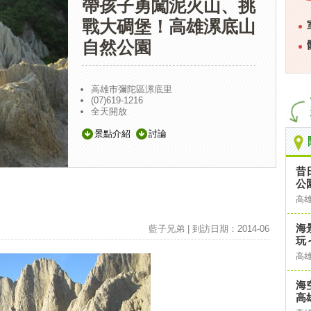
帶孩子勇闖泥火山、挑
戰大碉堡！高雄漯底山
自然公園
高雄市彌陀區漯底里
(07)619-1216
全天開放
景點介紹
討論
昔
公
高
海
藍子兄弟 | 到訪日期：2014-06
玩
高
海
高