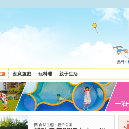
熱門：
旅遊
創意遊戲
玩料理
親子生活
自然生態
・
親子公園