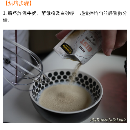
【烘培步驟】
1. 將些許溫牛奶、酵母粉及白砂糖一起攪拌均勻並靜置數分
鐘。