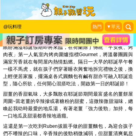
充滿耶誕香氣的早餐～甜薑麵包
瘋荷日曆 My Dutch LifeStyle
|
2016-12-23
@玩料理
熱門
▼單元
繽紛滿溢耶誕假期即將來臨，在荷蘭除了傳統「平安夜、烤
肉夜」第一人氣室內烤肉圍爐指標Gourmet，將溫馨團圓與
滿室芳香就在每間屋內熱情點燃。隔日一大早的耶誕早午餐
一樣不馬虎，就在孩子們穿著睡衣興奮地拆完禮物之後，換
上輕便居家服，擺滿桌各式圓麵包有鹹有甜亦可融入耶誕造
型，隨心所欲，任何開心混搭吃法，開啟第一日的耶誕節！
甜薑的香甜氣味，大多飄散在耶誕節期間最富盛名的薑餅屋
周圍~當老薑的辛辣摻或著糖粉的甜蜜，這微辣微甜滋味，總
喚起我幼時最愛的地瓜湯，有著老薑「強力後勁」加持，每
一口地瓜及甜湯都香辣地過癮。
這還是第一次吃到Ruben拔親手做的甜薑麵包，為迎合孩子
們不嗜辣的口味，辛香辣的後勁稍微減弱，但甜薑清爽氣息