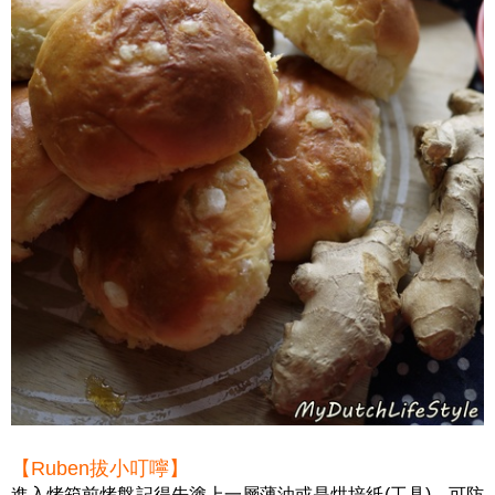
【Ruben拔小叮嚀】
進入烤箱前烤盤記得先塗上一層薄油或是烘培紙(工具)，可防