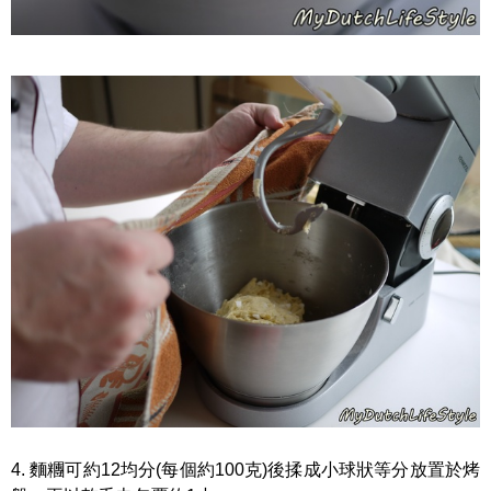
4. 麵糰可約12均分(每個約100克)後揉成小球狀等分放置於烤