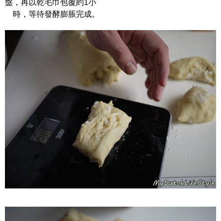
盤，再以乾毛巾包覆約1小
時，等待發酵膨脹完成。