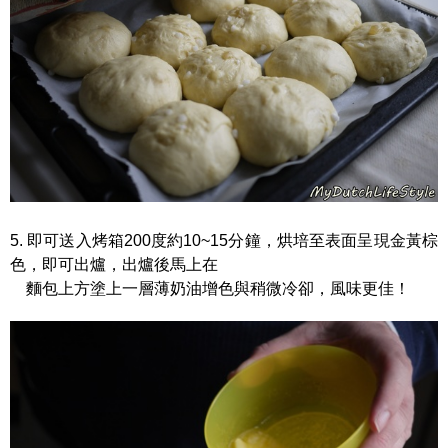
5. 即可送入烤箱200度約10~15分鐘，烘培至表面呈現金黃棕
色，即可出爐，出爐後馬上在
麵包上方塗上一層薄奶油增色與稍微冷卻，風味更佳！