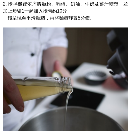
2. 攪拌機裡依序將麵粉、雞蛋、奶油、牛奶及薑汁糖漿，並
加上步驟1一起加入攪勻約10分
鐘呈現至平滑麵糰，再將麵糰靜置5分鐘。