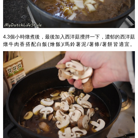
4.3個小時燉煮後，最後加入西洋菇攪拌一下，濃郁的西洋菇
燉牛肉香搭配白飯(燴飯)/馬鈴薯泥/薯條/薯餅皆適宜。