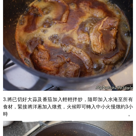
3.將已切好大蒜及番茄加入輕輕拌炒，隨即加入水淹至所有
食材，緊接將洋蔥加入燉煮，火候即可轉入中小火慢燉約3小
時。