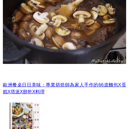
歐洲餐桌日日美味：專業烘焙師為家人手作的66道麵包X蛋
糕X塔派X餅乾X料理