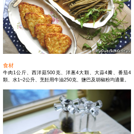
食材
牛肉1公斤、西洋菇500克、洋蔥4大顆、大蒜4瓣、番茄4
顆、水1~2公升、烹飪用牛油250克、鹽巴及胡椒粉均適量。