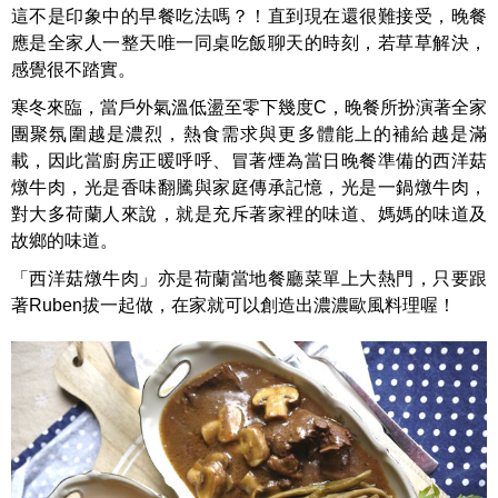
這不是印象中的早餐吃法嗎？！直到現在還很難接受，晚餐
應是全家人一整天唯一同桌吃飯聊天的時刻，若草草解決，
感覺很不踏實。
寒冬來臨，當戶外氣溫低盪至零下幾度C，晚餐所扮演著全家
團聚氛圍越是濃烈，熱食需求與更多體能上的補給越是滿
載，因此當廚房正暖呼呼、冒著煙為當日晚餐準備的西洋菇
燉牛肉，光是香味翻騰與家庭傳承記憶，光是一鍋燉牛肉，
對大多荷蘭人來說，就是充斥著家裡的味道、媽媽的味道及
故鄉的味道。
「西洋菇燉牛肉」亦是荷蘭當地餐廳菜單上大熱門，只要跟
著Ruben拔一起做，在家就可以創造出濃濃歐風料理喔！