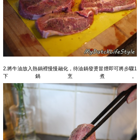
2.將牛油放入熱鍋裡慢慢融化，待油鍋發燙冒煙即可將步驟1
下鍋烹煮。