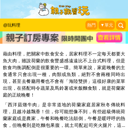
荷蘭秋冬暖胃的媽媽味料理～西洋菇燉
牛肉
@玩料理
熱門
▼單元
瘋荷日曆 My Dutch LifeStyle
|
2016-11-25
藉由料理，把關家中飲食安全，居家料理不一定每天都要大
魚大肉，雖說荷蘭的飲食豐盛感遠遠比不上台式料理，但是
飲食均衡調配倒是很重要的一環。簡單來說，家庭晚餐的主
食通常只會出現一種，肉類或魚類，絕對不會兩種同時出
現，甚至去餐廳用餐也不會有「海陸雙拼」這樣好康的菜單
出現，在搭配時令蔬菜及馬鈴薯或米飯麵食類，就是荷蘭家
庭的正統晚餐！
「西洋菇燉牛肉」是非常道地的荷蘭家庭居家秋冬傳統料
理，且越冷越飄香！但，你可能想像不到，有些超級傳統荷
蘭家庭或是農家，午餐和晚餐吃法顛倒，午餐是暖呼呼的熱
食，但晚餐則是吃麵包果腹，就土司配起司夾火腿片，這...