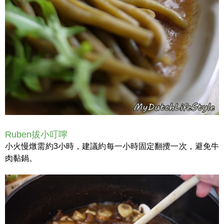
Ruben拔小叮嚀
小火慢燉需約3小時，建議約每一小時固定翻攪一次，避免牛
肉黏鍋。