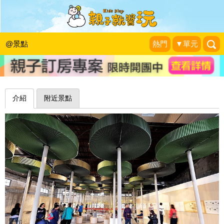
超大紙迷宮！晚了你就玩不到～宜蘭中
興文化創意園區
@景點
熱門
▼單元
1＋1＝3 玩學樂生活
|
2018-04-09
介紹
附近景點