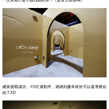
一次來為什麼小孩找路好快？（是警犬附身嗎）
總算挑戰成功，YO忙著歡呼，媽媽則慶幸終於可以還脊椎自
由了XD