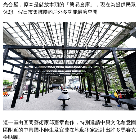
光合屋，原本是儲放木頭的「簡易倉庫」，現在為提供民眾
休憩、假日市集擺攤的戶外多功能展演空間。
這一區由宜蘭藝術家邱憲章創作，特別邀請中興文化創意園
區附近的中興國小師生及宜蘭在地藝術家設計出許多馬賽克
拼貼圖。