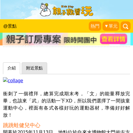
孩童專屬健身中心，充氣滾輪、氣墊放
電玩到嗨～台北跳跳蛙健兒中心&親子
@景點
熱門
▼單元
餐廳(已搬遷)
1＋1＝3 玩學樂生活
|
2016-01-13
介紹
附近景點
衝刺了一個禮拜，總算完成期末考，「文」的能量釋放完
畢，也該來「武」的活動一下XD，所以我們選擇了一間孩童
運動中心，裡面有各式各樣好玩的運動器材，準備好好解
放！
跳跳蛙健兒中心
開幕於2015年11月13日，地點位於自來水博物館大門的左方