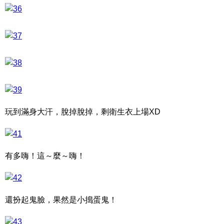
玩到滿身大汗，脫掉脫掉，剩衛生衣上場XD
有多嗨！這～麼～嗨！
還扮起鬼臉，果然是小搗蛋鬼！