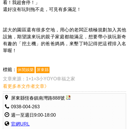
看！我超會停！」
還好沒有玩到拖不走，可見有多滿足！
諾大的園區還有很多空地，用心的老闆正積極規劃加入其他
設施，期望讓來玩的親子家庭都能滿足，想要帶小孩玩新奇
有趣的「挖土機」的爸爸媽媽，來墾丁時記得把這裡排入名
單喔！
標籤：
休閒娛樂
屏東縣
文章來源：
1+1=3小YOYO幸福之家
看更多本文作者文章》
屏東縣恆春鎮南灣路888號
0938-004-263
週一至週日9:00-18:00
官網URL