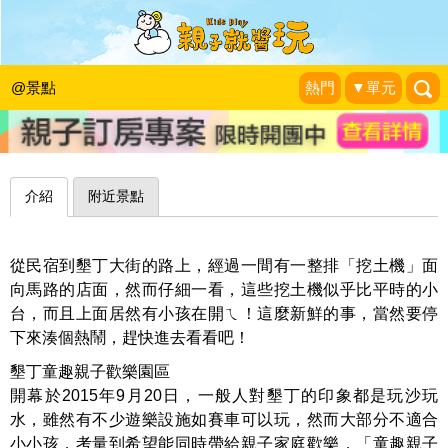
迷你挖土機、電動超跑好過癮！屏東墾
丁童趣親子歡樂園區
@景點
熱門
▼單元
1＋1＝3 玩學樂生活
|
2015-10-08
介紹
附近景點
從民宿到墾丁大街的路上，經過一間有一整排「挖土機」面
向馬路的店面，然而仔細一看，這些挖土機似乎比平時的小
台，而且上面居然有小孩在開ㄟ！這麼新鮮的事，當然要停
下來湊個熱鬧，趕快進去看看吧！
墾丁童趣親子歡樂園區
開幕於2015年9月20日，一般人對墾丁的印象都是玩沙玩
水，雖然有不少遊樂設施如賽車可以玩，然而大部分不適合
小小孩，考量到希望能同時帶給親子家庭歡樂，「童趣親子