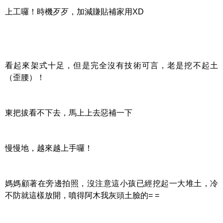
上工囉！時機歹歹，加減賺貼補家用XD
看起來架式十足，但是完全沒有技術可言，老是挖不起土
（歪腰）！
東把拔看不下去，馬上上去惡補一下
慢慢地，越來越上手囉！
媽媽顧著在旁邊拍照，沒注意這小孩已經挖起一大堆土，冷
不防就這樣放開，噴得阿木我灰頭土臉的= =