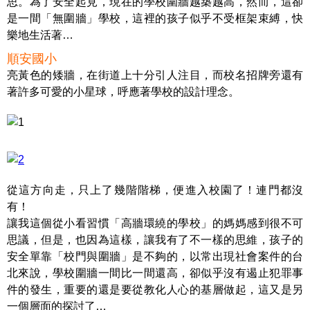
思。為了安全起見，現在的學校圍牆越築越高，然而，這卻
是一間「無圍牆」學校，這裡的孩子似乎不受框架束縛，快
樂地生活著…
順安國小
亮黃色的矮牆，在街道上十分引人注目，而校名招牌旁還有
著許多可愛的小星球，呼應著學校的設計理念。
從這方向走，只上了幾階階梯，便進入校園了！連門都沒
有！
讓我這個從小看習慣「高牆環繞的學校」的媽媽感到很不可
思議，但是，也因為這樣，讓我有了不一樣的思維，孩子的
安全單靠「校門與圍牆」是不夠的，以常出現社會案件的台
北來說，學校圍牆一間比一間還高，卻似乎沒有遏止犯罪事
件的發生，重要的還是要從教化人心的基層做起，這又是另
一個層面的探討了…