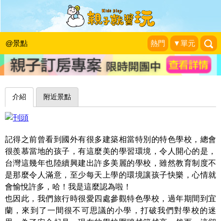
遊樂園般的校園，圍繞著繽紛行星～宜
蘭順安國小
@景點
熱門
▼單元
1＋1＝3 玩學樂生活
|
2016-02-13
介紹
附近景點
記得之前曾看到國外有很多建築相當特別的特色學校，總會
很羨慕當地的孩子，有這麼美的學習環境，令人開心的是，
台灣這幾年也陸續興建出許多美麗的學校，雖然教育制度不
是那麼令人滿意，至少每天上學的環境讓孩子快樂，心情就
會愉悅許多，哈！我是這麼認為啦！
也因此，我們旅行時很愛四處參觀特色學校，過年期間到宜
蘭，來到了一間很不可思議的小學，打破我們對學校的迷