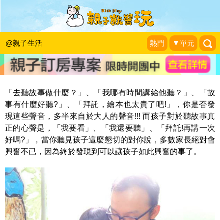
聽故事，奠定孩子閱讀能力的重要先
機！孩子聽故事的5大好處
@親子生活
熱門
▼單元
蠟筆哥哥說故事。
|
2015-04-15
「去聽故事做什麼？」、「我哪有時間講給他聽？」、「故
事有什麼好聽?」、「拜託，繪本也太貴了吧!」，你是否發
現這些聲音，多半來自於大人的聲音!!! 而孩子對於聽故事真
正的心聲是，
「我要看」
、
「我還要聽」
、
「拜託!再講一次
好嗎?」
，當你聽見孩子這麼懇切的對你說，多數家長絕對會
興奮不已，因為終於發現到可以讓孩子如此興奮的事了。