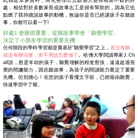
此我從眾多資料，簡化整理出五點個人覺得相當不錯的好
處，相信對於多數家長或故事志工是很有幫助的，因為它也
點燃了我持續說故事的動機，無論你是否已經讓孩子在聽故
事，你都可以看一下!
好處1 會聽很重要，從聽故事學會「聽覺學習」
決定了小朋友學習的重要先機
任何階段的學科學習都是奠基於”聽覺學習”之上，
若沒有聽，
就沒有辦法懂，更不用談怎麼做了
。哈佛大學閱讀專家J. Ch
all說，愈是年幼的孩子，聽覺理解的程度愈強，遠遠超過視
覺的閱讀能力，因此聽故事，為孩子的閱讀能力奠定了重要
先機。但別擔心！在您的孩子看懂文字前，已經藉由聽覺，
快速學習中了喔。