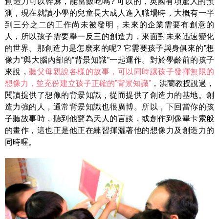
創造力可以幹麻，能當飯吃嗎? 可以的，英國有項驚人的預
測，現在就讀小學的兒童長大成人進入職場時，大概有一半
到三分之二的工作尚未被發明，未來的企業需要有創意的
人，所以孩子需要舉一反三的創造力，來面對未來迅速變化
的世界。那創造力是怎麼來的呢? 它需要孩子與身俱來的”想
像力”與大腦內部的”背景知識”一起運作。對於學齡前的孩子
來說，
聽父母親說各樣的故事，可以同時讓孩子發揮無限的
想像力，並充份建立孩子正確的”背景知識”
，洪蘭教授說過，
閱讀提供了想像的背景知識，從而提供了創造力的基地。創
造力強的人，通常背景知識也很廣博。所以，下回當你的孩
子聽故事時，聽到他驚為天人的言談，或創作到像畢卡索般
的畫作，這也正是他正在練習揮灑著他的想像力及創造力的
同時喔。