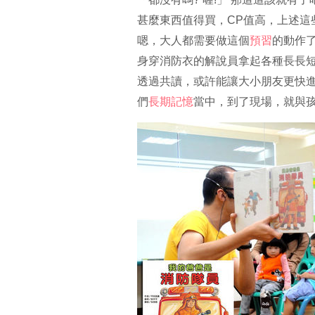
甚麼東西值得買，CP值高，上述這
嗯，大人都需要做這個
預習
的動作
身穿消防衣的解說員拿起各種長長
透過共讀，或許能讓大小朋友更快
們
長期記憶
當中，到了現場，就與孩