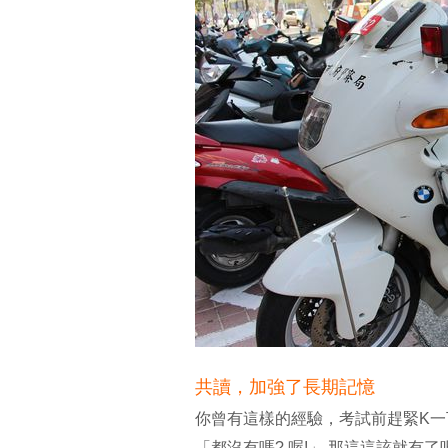
共讀，加強了長期記憶
你曾有這樣的經驗，考試前趕緊K
「都沒有嗎? 喔!」 那這這該就