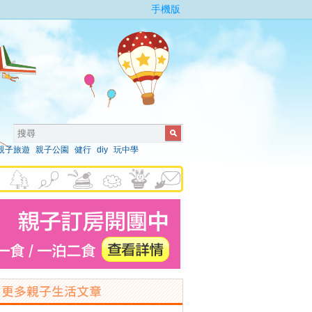
手機版
親子旅遊
親子公園
健行
diy
玩中學