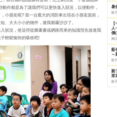
暑
些動作都是為了讓我們可以更快進入狀況，以便動作，
親
了，小朋友呢? 當一台龐大的消防車出現在小朋友面前，
短短、大大小小的物件，連我都霧沙沙了。
【
人
進入狀況，使這些從圖畫書或網路而來的知識預先放進我
價
子輕鬆愉快的吸收吧!
揪
藍
～
親
親
眾
親