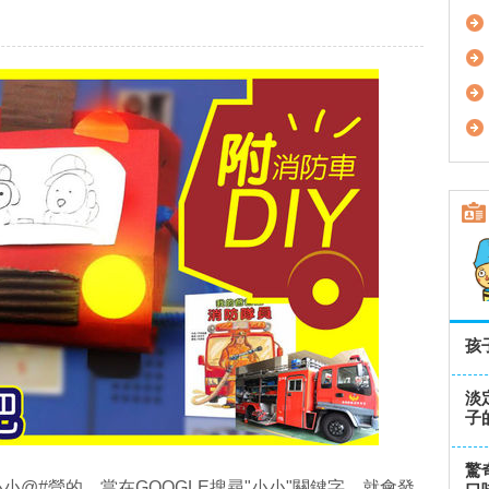
孩
淡
子
驚
@#營的，當在GOOGLE搜尋"小小"關鍵字，就會發