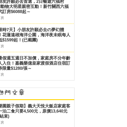
朋友許願必去首選，2日暢遊六福村
和動物大明星親密互動！新竹關西六福
代訂房$6088起～
訂房
限時7天】小朋友許願必去の夢幻體
！花蓮遠雄海洋公園，海洋夜未眠每人
低$1599起！(已截團)
訂房
暑假週五週日不加價，家庭房不分年齡
人入住！嘉義樂億皇家渡假酒店住宿訂
券限量$1280/張～
訂房
樂園親子假期】義大天悅大飯店家庭客
一泊二食只要4,500元，原價13,640元
結束)
訂房