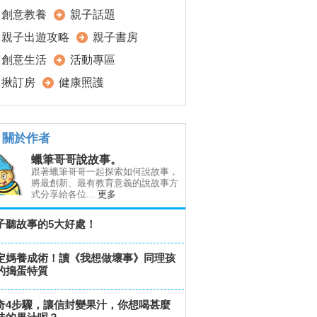
創意教養
親子話題
親子出遊攻略
親子書房
創意生活
活動專區
揪訂房
健康照護
關於作者
蠟筆哥哥說故事。
跟著蠟筆哥哥一起探索如何說故事，
將最創新、最有教育意義的說故事方
式分享給各位...
更多
子聽故事的5大好處！
定媽養成術！讀《我想做壞事》同理孩
的搗蛋特質
奇4步驟，讓信封變果汁，你想喝甚麼