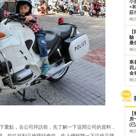
小
+
莊
揪
【
驗
最
揪
寒
四
金
揪
【
房
(已
一下重點，去公司拜訪前，先了解一下這間公司的資料，
揪
有了吧，前往福利品搶購特會前，先上網預覽一下這個品牌