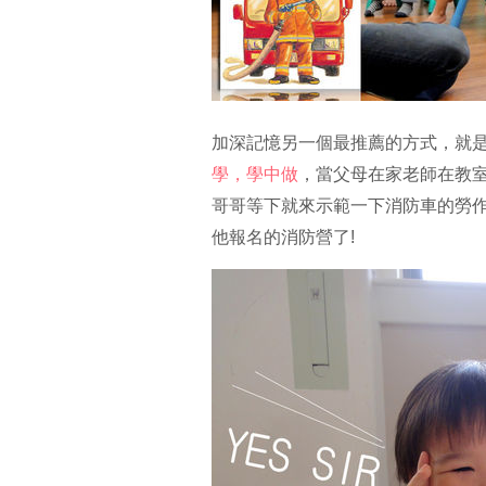
加深記憶另一個最推薦的方式，就
學，學中做
，當父母在家老師在教
哥哥等下就來示範一下消防車的勞
他報名的消防營了!