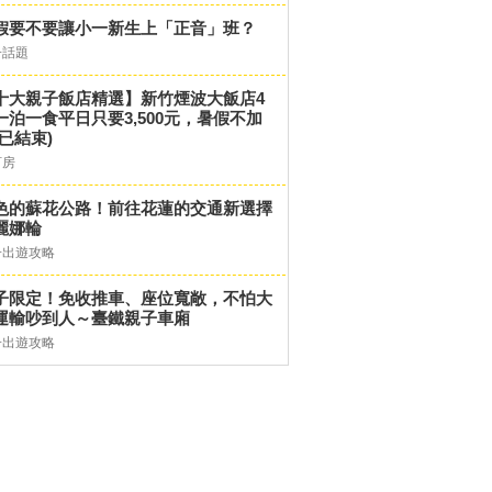
假要不要讓小一新生上「正音」班？
子話題
十大親子飯店精選】新竹煙波大飯店4
一泊一食平日只要3,500元，暑假不加
(已結束)
訂房
色的蘇花公路！前往花蓮的交通新選擇
麗娜輪
子出遊攻略
子限定！免收推車、座位寬敞，不怕大
運輸吵到人～臺鐵親子車廂
子出遊攻略