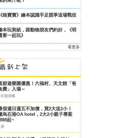
味的果汁呢？
《狼寶寶》繪本認識手足競爭這場戰役
繪本玩剪紙，跟動物朋友們約好，《明
還要一起玩》
看更多
親節遊樂園優惠！六福村、天文館「爸
免費」入場～
子出遊攻略
暑假週日週五不加價，買2大送2小！
蘭烏石港OA hotel，2大2小親子專案
,888起~
訂房