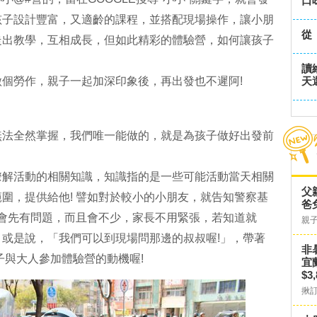
口
孩子設計豐富，又適齡的課程，並搭配現場操作，讓小朋
從
走出教學，互相成長，但如此精彩的體驗營，如何讓孩子
讀
個勞作，親子一起加深印象後，再出發也不遲阿!
天
無法全然掌握，我們唯一能做的，就是為孩子做好出發前
瞭解活動的相關知識，知識指的是一些可能活動當天相關
父
圍，提供給他! 譬如對於較小的小朋友，就告知警察基
爸
定會先有問題，而且會不少，家長不用緊張，若知道就
親
或是說，「我們可以到現場問那邊的叔叔喔!」，帶著
非
子與大人參加體驗營的動機喔!
宜
$3
揪