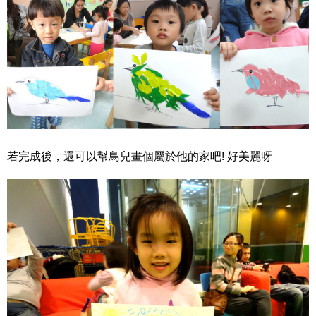
若完成後，還可以幫鳥兒畫個屬於他的家吧! 好美麗呀