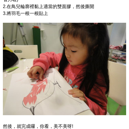
2.在鳥兒輪廓裡黏上適當的雙面膠，然後撕開
3.將羽毛一根一根貼上
然後，就完成囉，你看，美不美呀!