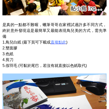
是真的一點都不難喔，蠟筆哥哥在家裡試過許多不同方式，
終於意外發現這是最簡單又最能表現鳥兒美的方式，需先準
備
1.鳥兒白紙 (最下頁可下載或
直接點此
)
2.雙面膠
3.色紙
4.剪刀
5.假羽毛 (可黏於尾巴，若沒有就直接以色紙取代)