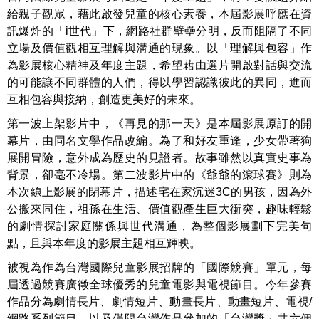
給親子觀眾，藉此啟發兒童的核心素養，本屆影展呼應在資
訊爆炸的「i世代」下，網路社群壁壘分明，反而阻隔了不同
立場及價值觀相互理解與溝通的現象。以「理解與包容」作
為影展核心精神及年度主題，希望藉由選片開啟對話與交流
的可能讓不同群體的人們，得以學習認識彼此的異同，進而
互相包容與接納，創造更美好的未來。
第一波上架影片中，《再見的那一天》是本屆影展原訂的開
幕片，由同名文學作品改編。為了和好友重逢，少女帶著狗
展開冒險，意外成為歷史的見證者。故事雖然以真實史事為
背景，卻毫不冷場。第二波影片中的《爺爺的滾球賽》則為
本次線上影展的閉幕片，描述宅在家沉迷3C的男孩，因為外
公搬來同住，祖孫在生活、價值觀產生巨大衝突，趣味輕鬆
的劇情探討家庭關係與世代溝通，為整個影展劃下完美句
點，且與本年度的影展主題相互輝映。
被視為作為台灣國際兒童影展招牌的「國際競賽」單元，每
屆透過競賽廣徵全球優秀的兒童電影與電視節目。今年參賽
作品分為劇情長片、劇情短片、動畫長片、動畫短片、電視/
網路系列節目，以及僅限台灣作品參加的「台灣獎」共六個