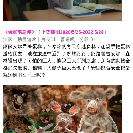
《蛋糕宅急便》〔上架期間2020/5/25-2022/5/24〕
法國｜動畫短片｜片長11｜普遍級｜分齡 8+
鼴鼠安娜帶著蛋糕，在寒冷的冬天穿越森林，想親手把蛋糕
送給朋友。她在旅途中遇到了蜘蛛路路，路路警告安娜，森
林裡出現了可怕的巨人，據說巨人所到之處，所有的動物全
都消失無蹤。糟糕，大鬍子巨人出現了！安娜能否安全把蛋
糕送到朋友手上呢？