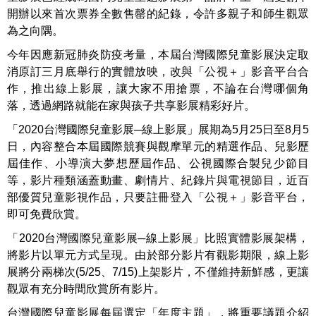
開辦以來首次票券全數售罄的紀錄，令許多親子和師生觀眾
為之向隅。
今年因應新冠肺炎防疫考量，本屆台灣國際兒童影展決定取
消原訂三月底舉行的實體放映，改與「公視＋」影音平台合
作，推出線上影展，讓大家不用搶票，不論在台灣哪個角
落，透過網路就能在家與孩子共享影展精彩好片。
「2020台灣國際兒童影展─線上影展」展期為5月25日至8月5
日，內容整合本屆國際競賽與觀摩單元的精選作品、兒影歷
屆佳作、小導演大夢想歷屆作品、公視國際合製兒少節目
等，影片種類涵蓋動畫、劇情片、紀錄片與電視節目，近百
部優質兒童影視作品，只要註冊登入「公視＋」影音平台，
即可免費欣賞。
「2020台灣國際兒童影展─線上影展」比照實體影展架構，
將影片以單元方式呈現。由於部分影片有觀影期限，線上影
展將分兩梯次(5/25、7/15)上架影片，不僅維持新鮮感，更讓
觀眾有充分時間欣賞所有影片。
台灣國際兒童影展每屆選定「年度主題」，將重要議題介紹