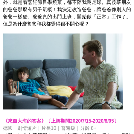
外，就是看烹飪節目學燒菜，都不陪我踢足球。真羨慕朋友
的爸爸那麼有男子氣概！我決定改造爸爸，讓爸爸像別人的
爸爸一樣酷。爸爸真的出門上班，開始做「正常」工作了。
但是為什麼爸爸和我都覺得很不開心呢？
《來自大海的答案》〔上架期間2020/7/15-2020/8/05〕
德國｜劇情短片｜片長10｜普遍級｜分齡 8+