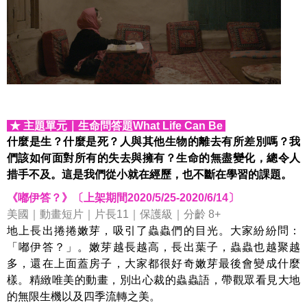
★ 主題單元
｜
生命問答題
What Life Can Be
什麼是生？什麼是死？人與其他生物的離去有所差別嗎？我
們該如何面對所有的失去與擁有？生命的無盡變化，總令人
措手不及。這是我們從小就在經歷，也不斷在學習的課題。
《嘟伊答？》〔上架期間2020/5/25-2020/6/14〕
美國｜動畫短片｜片長11｜保護級｜分齡 8+
地上長出捲捲嫩芽，吸引了蟲蟲們的目光。大家紛紛問：
「嘟伊答？」。嫩芽越長越高，長出葉子，蟲蟲也越聚越
多，還在上面蓋房子，大家都很好奇嫩芽最後會變成什麼
樣。精緻唯美的動畫，別出心裁的蟲蟲語，帶觀眾看見大地
的無限生機以及四季流轉之美。