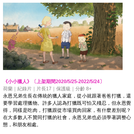
《小小獵人》〔上架期間2020/5/25-2022/5/24〕
荷蘭｜紀錄片｜片長17｜保護級｜分齡 8+
永恩兄弟生長在傳統的獵人家庭，從小就跟著爸爸打獵，還
要學習處理獵物。許多人認為打獵既可怕又殘忍，但永恩覺
得，同樣是吃肉，打獵跟從市場買肉回家，有什麼差別呢？
在大多數人不贊同打獵的社會，永恩兄弟也必須學著調整心
態，和朋友相處。