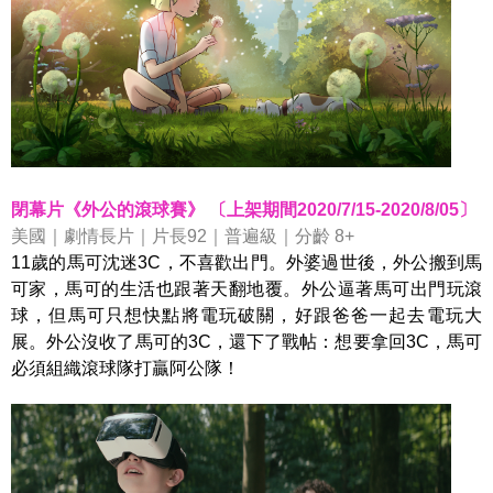
閉幕片《外公的滾球賽》 〔上架期間2020/7/15-2020/8/05〕
美國｜劇情長片｜片長92｜普遍級｜分齡 8+
11歲的馬可沈迷3C，不喜歡出門。外婆過世後，外公搬到馬
可家，馬可的生活也跟著天翻地覆。外公逼著馬可出門玩滾
球，但馬可只想快點將電玩破關，好跟爸爸一起去電玩大
展。外公沒收了馬可的3C，還下了戰帖：想要拿回3C，馬可
必須組織滾球隊打贏阿公隊！