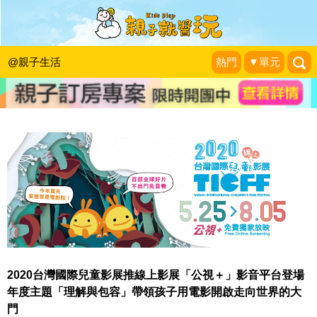
防疫不出門，「2020台灣國際兒童影
展」線上就能看！(已結束)
@親子生活
熱門
▼單元
KidsPlay編輯室
|
2020-05-22
2020
台灣國際兒童影展推線上影展「公視＋」影音平台登場
年度主題「理解與包容」帶領孩子用電影開啟走向世界的大
門