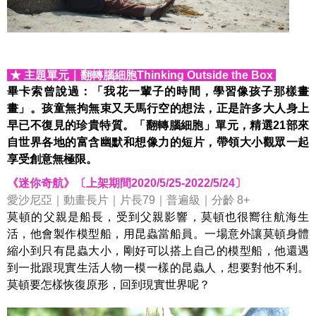
★ 主題單元
｜
翻轉腦細胞
Thinking Outside the Box
畢卡索曾說過：「我花一輩子的時間，學習像孩子那樣畫
畫」。孩童無拘無束又天馬行空的想法，正是許多大人身上
早已不復見的珍貴特質。「翻轉腦細胞」單元，精選
21
部來
自世界各地的富含幽默和想像力的短片，帶領大小觀眾一起
享受創意無極限。
《迷你奇航》〔上架期間2020/5/25-2022/5/24〕
愛沙尼亞｜動畫長片｜片長79｜普遍級｜分齡 8+
莫頓的父親是船長，受到父親影響，莫頓也很嚮往航海生
活，他會製作模型船，用昆蟲當船員。一場意外讓莫頓身體
縮小到只有昆蟲大小，剛好可以搭上自己的模型船，他還遇
到一批跟現實生活人物一模一樣的昆蟲人，想要對他不利。
莫頓要怎樣恢復原形，回到現實世界呢？