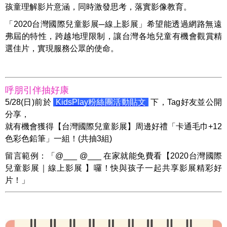
孩童理解影片意涵，同時激發思考，落實影像教育。
「2020台灣國際兒童影展─線上影展」希望能透過網路無遠
弗屆的特性，跨越地理限制，讓台灣各地兒童有機會觀賞精
選佳片，實現服務公眾的使命。
呼朋引伴抽好康
5/28(日)前於
KidsPlay
粉絲團活動貼文
下，
Tag好友並公開
分享，
就有機會獲得【台灣國際兒童影展】周邊好禮「卡通毛巾+12
色彩色鉛筆」一組！(共抽3組)
留言範例：「@___ @___ 在家就能免費看【2020台灣國際
兒童影展｜線上影展 】囉！快與孩子一起共享影展精彩好
片！」