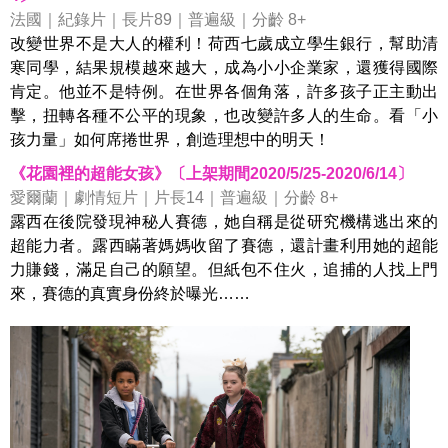
法國｜紀錄片｜長片89｜普遍級｜分齡 8+
改變世界不是大人的權利！荷西七歲成立學生銀行，幫助清
寒同學，結果規模越來越大，成為小小企業家，還獲得國際
肯定。他並不是特例。在世界各個角落，許多孩子正主動出
擊，扭轉各種不公平的現象，也改變許多人的生命。看「小
孩力量」如何席捲世界，創造理想中的明天！
《花園裡的超能女孩》〔上架期間2020/5/25-2020/6/14〕
愛爾蘭｜劇情短片｜片長14｜普遍級｜分齡 8+
露西在後院發現神秘人賽德，她自稱是從研究機構逃出來的
超能力者。露西瞞著媽媽收留了賽德，還計畫利用她的超能
力賺錢，滿足自己的願望。但紙包不住火，追捕的人找上門
來，賽德的真實身份終於曝光……