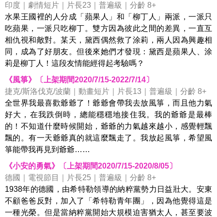
印度｜劇情短片｜片長23｜普遍級｜分齡 8+
水果王國裡的人分成「蘋果人」和「柳丁人」兩派，一派只
吃蘋果，一派只吃柳丁。雙方因為彼此之間的差異，一直互
相仇視和敵對。某天，黛西偶然救了涂莉，兩人因為興趣相
同，成為了好朋友。但後來她們才發現：黛西是蘋果人、涂
莉是柳丁人！這段友情能經得起考驗嗎？
《風箏》〔上架期間2020/7/15-2022/7/14〕
捷克/斯洛伐克/波蘭｜動畫短片｜片長13｜普遍級｜分齡 8+
全世界我最喜歡爺爺了！爺爺會帶我去放風箏，而且他力氣
好大，在我跌倒時，總能穩穩地接住我。我的爺爺是最棒
的！不知道什麼時候開始，爺爺的力氣越來越小，感覺輕飄
飄的。有一天爺爺真的就這麼飄走了。我放起風箏，希望風
箏能帶我再見到爺爺……
《小安的勇氣》〔上架期間2020/7/15-2020/8/05〕
德國｜電視節目｜片長25｜普遍級｜分齡 8+
1938年的德國，由希特勒領導的納粹黨勢力日益壯大。安東
不顧爸爸反對，加入了「希特勒青年團」，因為他覺得這是
一種光榮。但是當納粹黨開始大規模迫害猶太人，甚至要波