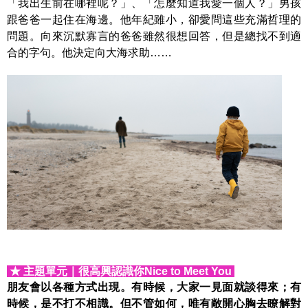
「我出生前在哪裡呢？」、「怎麼知道我愛一個人？」男孩
跟爸爸一起住在海邊。他年紀雖小，卻愛問這些充滿哲理的
問題。向來沉默寡言的爸爸雖然很想回答，但是總找不到適
合的字句。他決定向大海求助……
★ 主題單元｜
很高興認識你
Nice to Meet You
朋友會以各種方式出現。有時候，大家一見面就談得來；有
時候，是不打不相識。但不管如何，唯有敞開心胸去瞭解對