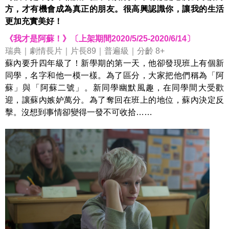
方，才有機會成為真正的朋友。很高興認識你，讓我的生活
更加充實美好！
《我才是阿蘇！》〔上架期間2020/5/25-2020/6/14〕
瑞典｜劇情長片｜片長89｜普遍級｜分齡 8+
蘇內要升四年級了！新學期的第一天，他卻發現班上有個新
同學，名字和他一模一樣。為了區分，大家把他們稱為「阿
蘇」與「阿蘇二號」。新同學幽默風趣，在同學間大受歡
迎，讓蘇內嫉妒萬分。為了奪回在班上的地位，蘇內決定反
擊。沒想到事情卻變得一發不可收拾……