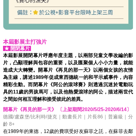
本屆影展主打強片
★ 開閉幕片
本屆影展開閉幕片呼應年度主題，以兩部兒童文學改編的影
片，凸顯理解與包容的重要，以及匯聚個人小小力量，就能
造成大大轉變。開幕片《再見的那一天》以兩個女孩的友情
為主線，講述
1989
年促成東西德統一的和平示威事件，內容
精彩生動。而閉幕片《阿公的滾球賽》則透過沉迷於電動玩
具的
11
歲的男孩馬可，以及他熱愛滾球的阿公，描述兩世代
之間如何相互理解和接受彼此的差異。
開幕片《再見的那一天》 〔上架期間2020/5/25-2020/6/14〕
德國/盧森堡/比利時/捷克｜動畫長片｜片長86｜普遍級｜分
齡 8+
在1989年的東德，12歲的費琪受好友蘇菲之託，在蘇菲去鄰