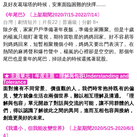
及好友葛瑞塔的時候，安東面臨困難的抉擇……
《年尾巴》〔上架期間2020/7/15-2022/7/14〕
台灣｜劇情短片｜片長22｜普遍級｜分齡 8+
除夕夜，家家戶戶準備著年夜飯，準備全家團聚。但是十歲
的楊嵐只能盯著電視，期待當歌星的媽媽回家。好不容易等
到媽媽回來，短暫相聚幾個小時，媽媽又要出門表演了。在
熱鬧的麻將聲和爆竹聲中，楊嵐的心裡卻是空空的。那個年
尾巴也是童年的尾巴，掉頭走的時候還搖著屁股。
★ 主題單元
｜
年度主題
・
理解與包容
Understanding and
Tolerance
面對擁有不同背景、價值觀的人，我們時常抱持既有的偏
見，雙方就像生活在兩個世界，難以相互理解及溝通。「理
解與包容」單元開啟了對話與交流的可能，讓不同群體的人
們，得以認識了解彼此之間的異同，進而互相包容與接納，
創造更美好的未來。
《我還小，但我能改變世界》〔上架期間2020/5/25-2020/6/1
4〕