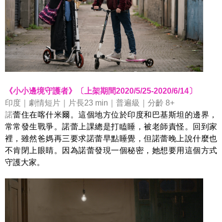
《小小邊境守護者》〔上架期間2020/5/25-2020/6/14〕
印度｜劇情短片｜片長23 min｜普遍級｜分齡 8+
諾
蕾住在喀什米爾。這個地方位於印度和巴基斯坦的邊界，
常常發生戰爭。諾蕾上課總是打瞌睡，被老師責怪。回到家
裡，雖然爸媽再三要求諾蕾早點睡覺，但諾蕾晚上說什麼也
不肯閉上眼睛。因為諾蕾發現一個秘密，她想要用這個方式
守護大家。