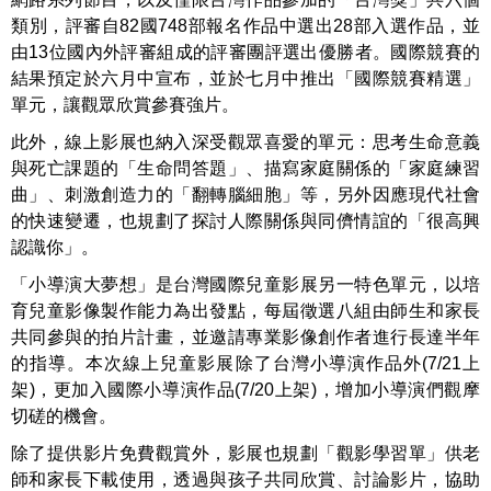
類別，評審自82國748部報名作品中選出28部入選作品，並
由13位國內外評審組成的評審團評選出優勝者。國際競賽的
結果預定於六月中宣布，並於七月中推出「國際競賽精選」
單元，讓觀眾欣賞參賽強片。
此外，線上影展也納入深受觀眾喜愛的單元：思考生命意義
與死亡課題的「生命問答題」、描寫家庭關係的「家庭練習
曲」、刺激創造力的「翻轉腦細胞」等，另外因應現代社會
的快速變遷，也規劃了探討人際關係與同儕情誼的「很高興
認識你」。
「小導演大夢想」是台灣國際兒童影展另一特色單元，以培
育兒童影像製作能力為出發點，每屆徵選八組由師生和家長
共同參與的拍片計畫，並邀請專業影像創作者進行長達半年
的指導。本次線上兒童影展除了台灣小導演作品外(7/21上
架)，更加入國際小導演作品(7/20上架)，增加小導演們觀摩
切磋的機會。
除了提供影片免費觀賞外，影展也規劃「觀影學習單」供老
師和家長下載使用，透過與孩子共同欣賞、討論影片，協助