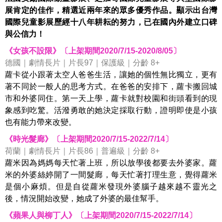
展肯定的佳作，精選近兩年來的眾多優秀作品。顯示出台灣
國際兒童影展歷經十八年耕耘的努力，已在國內外建立口碑
與公信力！
《女孩不設限》〔上架期間2020/7/15-2020/8/05〕
德國｜劇情長片｜片長97｜保護級｜分齡 8+
蘿卡從小跟著太空人爸爸生活，讓她的個性無比獨立，更有
著不同於一般人的思考方式。在爸爸的安排下，蘿卡搬回城
市和外婆同住。第一天上學，蘿卡就對校園和街頭看到的現
象感到吃驚。活潑勇敢的她決定採取行動，證明即使是小孩
也有能力帶來改變。
《時光髮廊》〔上架期間2020/7/15-2022/7/14〕
荷蘭｜劇情長片｜片長86｜普遍級｜分齡 8+
蘿米因為媽媽每天忙著上班，所以放學後都要去外婆家。蘿
米的外婆絲婷開了一間髮廊，每天忙著打理生意，覺得蘿米
是個小麻煩。但是自從蘿米發現外婆腦子越來越不靈光之
後，情況開始改變，她成了外婆的最佳幫手。
《蘋果人與柳丁人》〔上架期間2020/7/15-2022/7/14〕