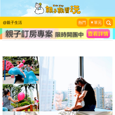
網紅IG打卡熱點，百萬夜景盡在眼底！
台中高品質五星級飯店好評再一團，裕
@親子生活
熱門
▼單元
元花園最低$3,297起(已截團)
KidsPlay編輯室
|
2020-11-05