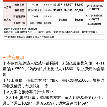
✦ 注意事項
▎本專案若超過人數或年齡限制：未滿3歲免費入住，4~11
歲(含)+$500，12歲(含)以上及成人+$660，以上費用均含早
餐；
▎加床服務：僅豪華客房可加床，每床加價$1000，費用含
早餐及備品，每房限加一床；
▎Ａ方案之雅緻客房(一大床)：
2大1小(未滿12歲，建議6歲左右小童入住較為舒適)入住，
週日至週四$3297，週五$3597，週六及連假$4597；