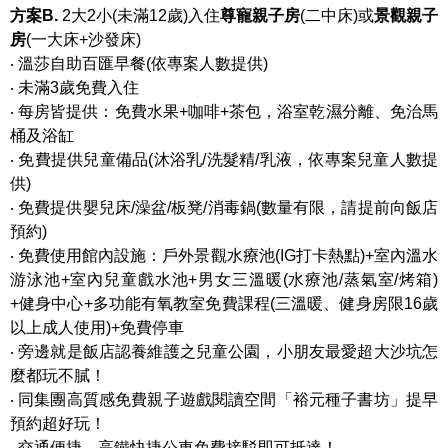
方案B.
2大2小(未滿12歲)入住
尊寵親子房
(二中床)或
景觀親子
房
(一大床+沙發床)
‧ 溫莎自助百匯早餐(依專案人數提供)
‧ 未滿3歲免費入住
‧ 每房皆提供：免費水果+咖啡+茶包，浴室乾濕分離、免治馬
桶及浴缸
‧ 免費提供兒童備品(沐浴乳/洗髮精/乳液，依專案兒童人數提
供)
‧ 免費提供嬰兒床/澡盆/板凳/消毒鍋(數量有限，請提前向飯店
預約)
‧ 免費使用館內設施：戶外景觀水療池(IG打卡熱點)+室內溫水
游泳池+室內兒童戲水池+男女三溫暖(水療池/蒸氣室/烤箱)
+健身中心+多功能有氧教室免費課程(三溫暖、健身房限16歲
以上成人使用)+免費停車
‧ 旁邊就是飯店認養維護之兒童公園，小朋友最愛超大沙坑怎
麼都玩不膩！
‧ 同集團高質感免費親子遊戲閱讀空間「裕元種子書坊」提早
預約超好玩！
‧ 交通便捷，高鐵快捷公車免費接駁即可抵達！