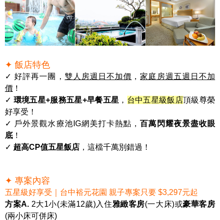
✦ 飯店特色
✓ 好評再一團，
雙人房週日不加價
，
家庭房週五週日不加
價
！
✓
環境五星+服務五星+早餐五星
，
台中五星級飯店
頂級尊榮
好享受！
✓ 戶外景觀水療池IG網美打卡熱點，
百萬閃耀夜景盡收眼
底
！
✓
超高CP值五星飯店
，這檔千萬別錯過！
✦ 專案內容
五星級好享受｜台中裕元花園 親子專案只要 $3,297元起
方案A.
2大1小(未滿12歲)入住
雅緻客房
(一大床)或
豪華客房
(兩小床可併床)