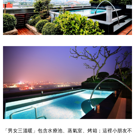
「男女三溫暖」包含水療池、蒸氣室、烤箱；這裡小朋友不