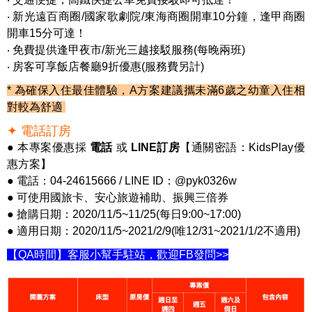
‧ 新光遠百商圈/國家歌劇院/東海商圈開車10分鐘，逢甲商圈
開車15分可達！
‧ 免費提供逢甲夜市/新光三越接駁服務(每晚兩班)
‧ 房客可享飯店餐廳9折優惠(服務費另計)
* 為確保入住最佳體驗，A方案建議攜未滿6歲之幼童入住相
對較為舒適
✦ 電話訂房
● 本專案優惠採
電話
或
LINE訂房
【通關密語：KidsPlay優
惠方案】
● 電話：04-24615666 / LINE ID：@pyk0326w
● 可使用國旅卡、安心旅遊補助、振興三倍券
● 搶購日期：2020/11/5~11/25(每日9:00~17:00)
● 適用日期：2020/11/5~2021/2/9(唯12/31~2021/1/2不適用)
【QA時間】客服小幫手駐站，歡迎FB發問>>