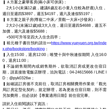
▎Ａ方案之豪華客房(兩小床可併床)：
2大1小(未滿12歲，建議6歲左右小童入住較為舒適)入住，
週日至週四$3897，週五$4197，週六及連假$5197；
▎Ｂ方案之親子房(尊寵二中床／景觀一大床+沙發床)：
2大2小(未滿12歲)或3大入住，週日至週四$4688，週五不
加價，週六及連假$5688；
+500可升等至四大入住含四早；
▎裕元種子書坊預約請洽>>
https://www.yueyuen.org.tw/inde
x.php/bookstore/booking
；
▎入住15:00，退房12:00；唯雙十與中秋連假期間 入住16:0
0，退房11:00；
▎不論銷售期間內或銷售期外，欲取消訂房或更改住宿日
期，請直接致電飯店辦理，洽詢電話：04-24615666 / LINE I
D：@pyk0326w；
▎如確認訂房後不克前往，取消訂房相關費用作業依「觀光
局訂房定型化契約」規定辦理，若為更改住宿日期，則不需
另加費用，但必須於【專案適用日期】前住宿完畢。
請於入住前閱讀以下資訊：