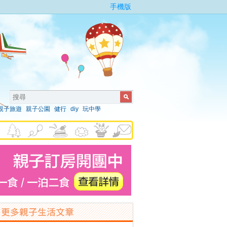
手機版
親子旅遊
親子公園
健行
diy
玩中學