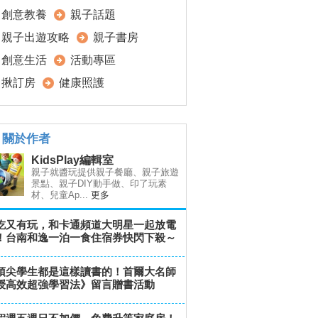
創意教養
親子話題
親子出遊攻略
親子書房
創意生活
活動專區
揪訂房
健康照護
關於作者
KidsPlay編輯室
親子就醬玩提供親子餐廳、親子旅遊
景點、親子DIY動手做、印了玩素
材、兒童Ap...
更多
吃又有玩，和卡通頻道大明星一起放電
！台南和逸一泊一食住宿券快閃下殺～
頂尖學生都是這樣讀書的！首爾大名師
授高效超強學習法》留言贈書活動