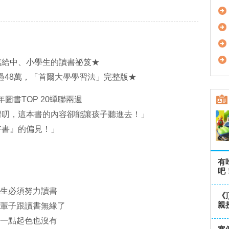
寫給中、小學生的讀書祕笈★
過48萬，「首爾大學學習法」完整版★
年圖書TOP 20蟬聯兩週
嘮叨，這本書的內容卻能讓孩子聽進去！」
好書』的偏見！」
有
吧
生必須努力讀書
《
親
輩子跟讀書無緣了
一點起色也沒有