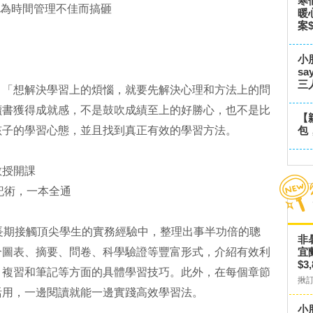
寒
為時間管理不佳而搞砸
暖
案$
小
s
三
想解決學習上的煩惱，就要先解決心理和方法上的問
讀書獲得成就感，不是鼓吹成績至上的好勝心，也不是比
【
孩子的學習心態，並且找到真正有效的學習方法。
包
授開課
筆記術，一本全通
期接觸頂尖學生的實務經驗中，整理出事半功倍的聰
非
合圖表、摘要、問卷、科學驗證等豐富形式，介紹有效利
宜
$3
、複習和筆記等方面的具體學習技巧。此外，在每個章節
揪
活用，一邊閱讀就能一邊實踐高效學習法。
小