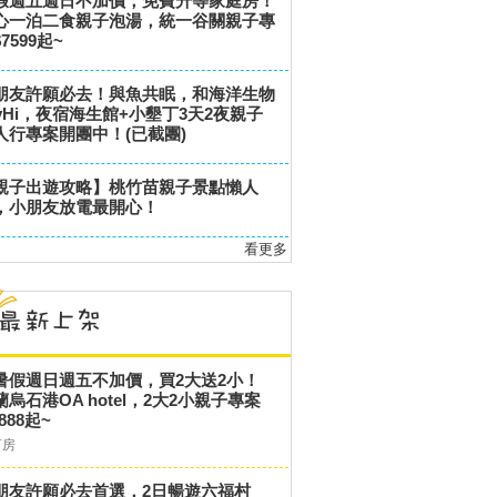
假週五週日不加價，免費升等家庭房！
心一泊二食親子泡湯，統一谷關親子專
7599起~
朋友許願必去！與魚共眠，和海洋生物
ayHi，夜宿海生館+小墾丁3天2夜親子
人行專案開團中！(已截團)
親子出遊攻略】桃竹苗親子景點懶人
，小朋友放電最開心！
看更多
暑假週日週五不加價，買2大送2小！
蘭烏石港OA hotel，2大2小親子專案
,888起~
訂房
朋友許願必去首選，2日暢遊六福村