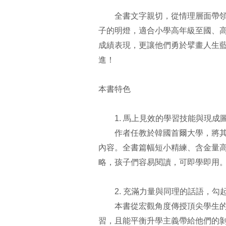
全書文字親切，從情理層面帶領孩
子的明燈，適合小學高年級至國、
成績表現，更讓他們勇於擘畫人生
進！
本書特色
1. 馬上見效的學習技能與現成
作者任教於韓國首爾大學，將其2
內容。全書篇幅短小精練、含金量
略，孩子們容易閱讀，可即學即用
2. 充滿力量與同理的話語，勾
本書從宏觀角度傳授頂尖學生的讀
習，且能平衡升學主義帶給他們的