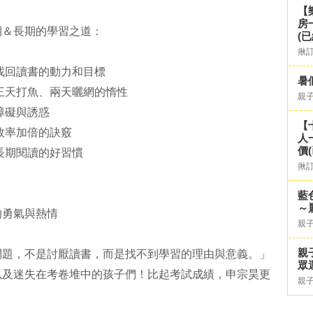
【
房
＆長期的學習之道：
(已
揪
回讀書的動力和目標
暑
天打魚、兩天曬網的惰性
親
障礙與誘惑
【
效率加倍的訣竅
人
價
長期閱讀的好習慣
揪
藍
～
勇氣與熱情
親
親
，不是討厭讀書，而是找不到學習的理由與意義。」
眾
以及迷失在考卷堆中的孩子們！比起考試成績，申宗昊更
親