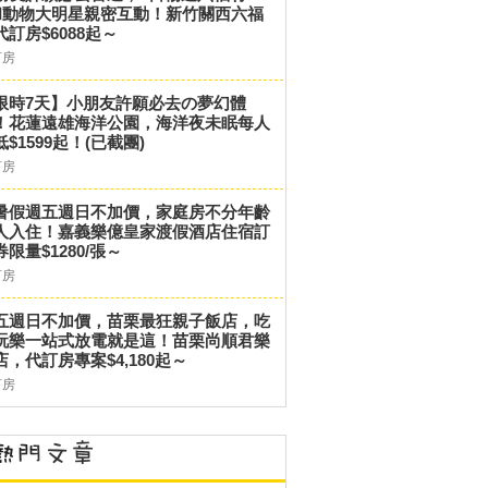
和動物大明星親密互動！新竹關西六福
代訂房$6088起～
訂房
限時7天】小朋友許願必去の夢幻體
！花蓮遠雄海洋公園，海洋夜未眠每人
低$1599起！(已截團)
訂房
暑假週五週日不加價，家庭房不分年齡
人入住！嘉義樂億皇家渡假酒店住宿訂
券限量$1280/張～
訂房
五週日不加價，苗栗最狂親子飯店，吃
玩樂一站式放電就是這！苗栗尚順君樂
店，代訂房專案$4,180起～
訂房