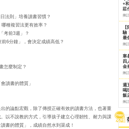
+
莊
揪
6日法則」培養讀書習慣？
題，哪種複習法更有效率？
【
驗
「考前3週」？
最
束前6分鐘」，會決定成績高低？
揪
寒
四
金
畫怎麼制定？
揪
會讀書的體質」
週
喝
飯
揪
的論點宏觀，除了傳授正確有效的讀書方法，也著重
成。以不說教的方式，引導孩子建立心理韌性、耐力與課
會讀書的體質」，成績自然水到渠成！