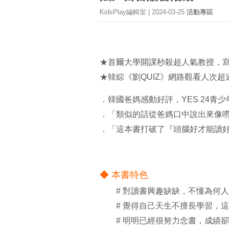
KidsPlay編輯室 | 2024-03-25
活動專區
★首爾大學開課秒殺超人氣教授，
★韓綜《劉QUIZ》網路觀看人次超
．韓國爸媽感動好評，YES 24青少
．「類似的話從爸媽口中說出來像
．「這本書打破了『頭腦好才能讀
◆ 本書特色
# 對讀書興趣缺缺，不懂為何人
# 覺得自己天生不擅長學習，這
# 明明已經很努力念書，成績卻