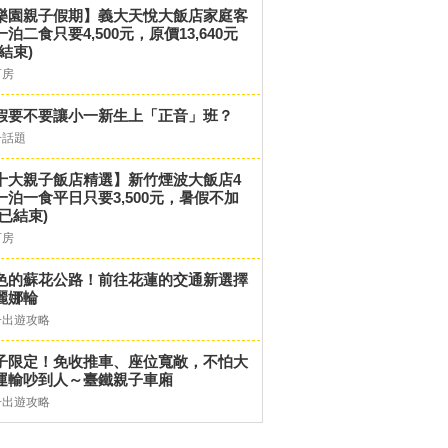
樂園親子假期】義大天悅大飯店家庭客
一泊二食只要4,500元，原價13,640元
結束)
訂房
假要不要讓小一新生上「正音」班？
子話題
十大親子飯店精選】新竹煙波大飯店4
一泊一食平日只要3,500元，暑假不加
(已結束)
訂房
色的蘇花公路！前往花蓮的交通新選擇
麗娜輪
子出遊攻略
子限定！免收推車、座位寬敞，不怕大
運輸吵到人～臺鐵親子車廂
子出遊攻略