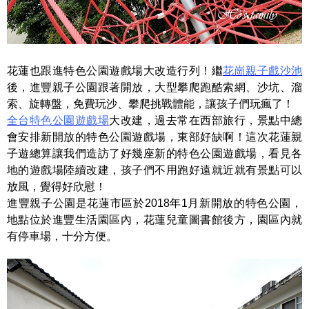
花蓮也跟進特色公園遊戲場大改造行列！繼
花崗親子戲沙池
後，進豐親子公園跟著開放，大型攀爬跑酷索網、沙坑、溜
索、旋轉盤，免費玩沙、攀爬挑戰體能，讓孩子們玩瘋了！
全台特色公園遊戲場
大改建，過去常在西部旅行，景點中總
會安排新開放的特色公園遊戲場，東部好缺啊！這次花蓮親
子遊總算讓我們造訪了好幾座新的特色公園遊戲場，看見各
地的遊戲場陸續改建，孩子們不用跑好遠就近就有景點可以
放風，覺得好欣慰！
進豐親子公園是花蓮市區於2018年1月新開放的特色公園，
地點位於進豐生活園區內，花蓮兒童圖書館後方，園區內就
有停車場，十分方便。