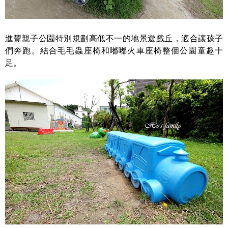
進豐親子公園特別規劃高低不一的地景遊戲丘，適合讓孩子
們奔跑。結合毛毛蟲座椅和嘟嘟火車座椅整個公園童趣十
足。