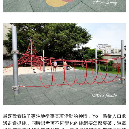
最喜歡看孩子專注地從事某項活動的神情，Yo一路從入口處
邊走邊抓繩，同時思考著不同變化的繩網要怎麼突破，遊戲