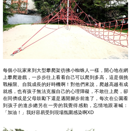
每個小玩家來到大型攀爬架彷彿小蜘蛛人一樣，開心地在網
上攀爬遊戲，一步步往上看看自己可以爬到多高，這是個挑
戰極限、自我成長的好時機啊！對他們來說，爬越高越有成
就感，也有孩子無法克服自己的心理障礙，不敢往上爬，卻
在同儕或是父母鼓勵下還是邁開腳步前進了，每次在公園看
到孩子的進步總另在一旁的我覺得感動，忘情地跟著喊：
「加油！」我好容易受到現場氛圍感染啊XD