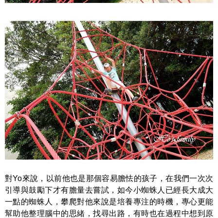
對Yo來說，以前他也是那個容易膽怯的孩子，在我們一次次
引導與鼓勵下才有膽量去嘗試，如今小蜘蛛人已經長大成大
一點的蜘蛛人，攀爬對他來說是培養專注的時機，專心更能
幫助他整理腦中的思緒，找尋出路，有時也在過程中想到原