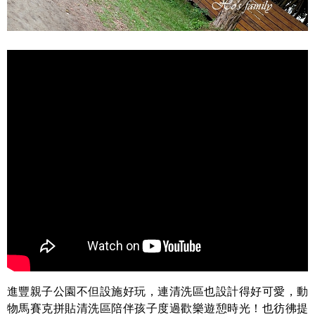
進豐親子公園不但設施好玩，連清洗區也設計得好可愛，動
物馬賽克拼貼清洗區陪伴孩子度過歡樂遊憩時光！也彷彿提