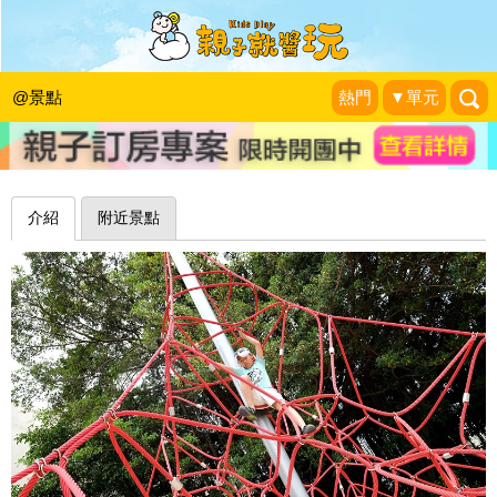
蜘蛛人上身，大型攀爬網＋溜索挑戰加
成～花蓮進豐親子公園
@景點
熱門
▼單元
1＋1＝3 玩學樂生活
|
2019-04-26
介紹
附近景點