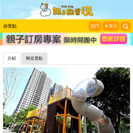
甲蟲主題遊戲場，小公園出現多元豐富
遊樂設施～三峽龍學公園
@景點
熱門
▼單元
1＋1＝3 玩學樂生活
|
2018-04-19
介紹
附近景點