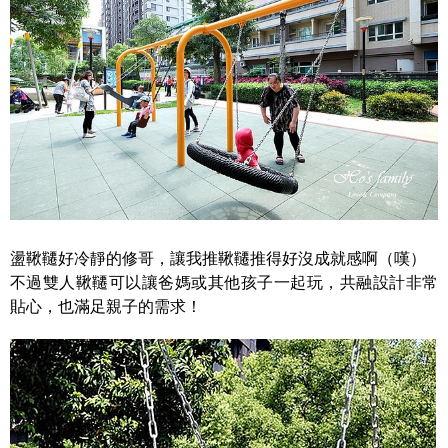
盪鞦韆好冷靜的修哥，讓我推鞦韆推得好沒成就感啊（嘆）
不過雙人鞦韆可以讓爸媽或其他孩子一起玩，共融設計非常
貼心，也滿足親子的需求！