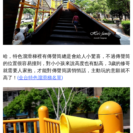
哈，特色溜滑梯裡有傳聲筒總是會給人小驚喜，不過傳聲筒
的位置很容易撞到，對小小孩來說高度也有點高，3歲的修哥
就需要人家抱，才能對傳聲筒講悄悄話，主動玩的意願就不
高了！
(
全台特色溜滑梯名單
)