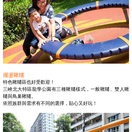
擺盪鞦韆
特色鞦韆區也好受歡迎！
三峽北大特區龍學公園有三種鞦韆樣式，一般鞦韆、雙人鞦
韆與鳥巢鞦韆。
依照族群與需求有不同的選擇，貼心又好玩！