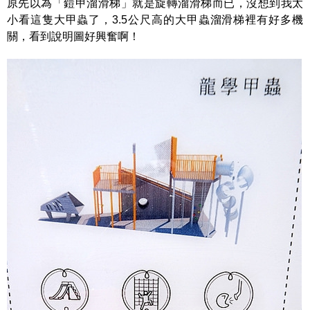
原先以為「鎧甲溜滑梯」就是旋轉溜滑梯而已，沒想到我太
小看這隻大甲蟲了，3.5公尺高的大甲蟲溜滑梯裡有好多機
關，看到說明圖好興奮啊！