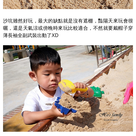
沙坑雖然好玩，最大的缺點就是沒有遮棚，豔陽天來玩會很
曬，還是天氣涼或傍晚時來玩比較適合，不然就要戴帽子穿
薄長袖全副武裝出動了XD