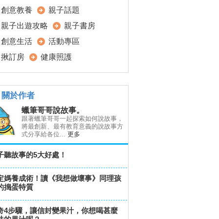
創意教養
親子話題
親子出遊攻略
親子書房
創意生活
活動專區
揪訂房
健康照護
關於作者
蠟筆哥哥說故事。
跟著蠟筆哥哥一起探索如何說故事，
將最創新、最有教育意義的說故事方
式分享給各位...
更多
子聽故事的5大好處！
定媽養成術！讀《我想做壞事》同理孩
的搗蛋特質
奇4步驟，讓信封變果汁，你想喝甚麼