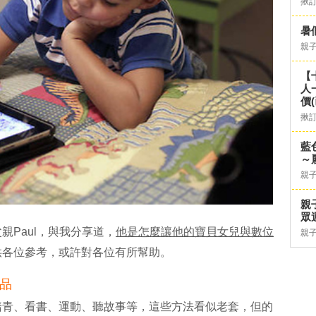
揪
暑
親
【
人
價
揪
藍
～
親
親
眾
親Paul，與我分享道，
他是怎麼讓他的寶貝女兒與數位
親
供各位參考，或許對各位有所幫助。
品
踏青、看書、運動、聽故事等，這些方法看似老套，但的