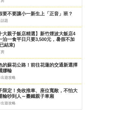
訂房
假要不要讓小一新生上「正音」班？
子話題
十大親子飯店精選】新竹煙波大飯店4
一泊一食平日只要3,500元，暑假不加
(已結束)
訂房
色的蘇花公路！前往花蓮的交通新選擇
麗娜輪
子出遊攻略
子限定！免收推車、座位寬敞，不怕大
運輸吵到人～臺鐵親子車廂
子出遊攻略