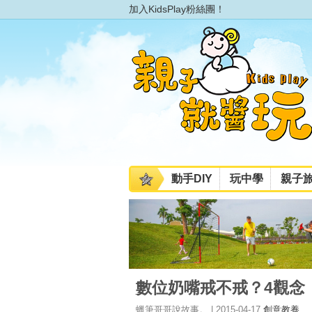
加入KidsPlay粉絲團！
動手DIY
玩中學
親子
數位奶嘴戒不戒？4觀念
蠟筆哥哥說故事。 | 2015-04-17
創意教養