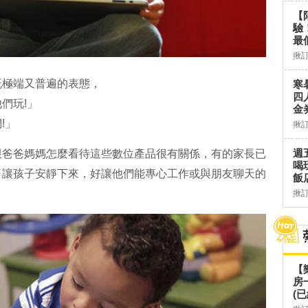
【
驗
最
揪
既極端又普遍的表態，
寒
四
們玩!」
金
!」
揪
週
跟爸爸媽媽怎麼看待這些數位產品很有關係，有的家長已
喝
了讓孩子安靜下來，好讓他們能專心工作或與朋友聊天的
飯
揪
【
房
(已