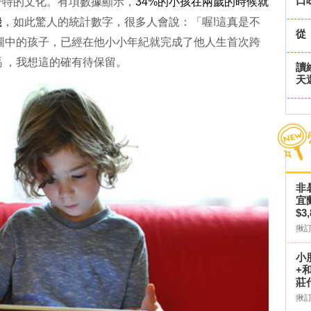
口
奇特的文化。有項數據顯示，
34%的小孩在兩歲的時候就
機
，如此驚人的統計數字，很多人會說：「喔!這真是不
從
這張圖中的孩子，已經在他小小年紀就完成了他人生首次跨
 ，我想這的確有待保留。
讀
天
非
宜
$3
揪
小
+
莊
揪