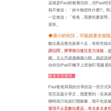
這就是Paul的教養目的，但Pau
我不會說：「妳今晚想吃什麼?」而
一定會說：「爸爸，我要吃麥當勞」
規矩。
◆
過小的幼兒，可能就要全面阻
數位產品聲光效果十足，有研究指
調沉悶，將導致日後注意力渙散
，
鐘、大人不超過兩個小時，就必須休
自幼兒iPad不離手上班族盯電腦 眼睛提
蠟筆哥哥覺得...
Paul爸爸與我的分享的這一些方
寫完這篇分享文，我驚覺到：在為
聊時就只知道打開臉書，我不也是
發現不止是數位產品，有太多太多