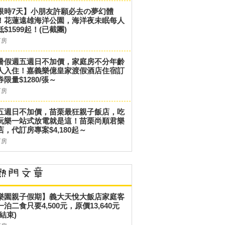
限時7天】小朋友許願必去の夢幻體
！花蓮遠雄海洋公園，海洋夜未眠每人
低$1599起！(已截團)
訂房
暑假週五週日不加價，家庭房不分年齡
人入住！嘉義樂億皇家渡假酒店住宿訂
券限量$1280/張～
訂房
五週日不加價，苗栗最狂親子飯店，吃
玩樂一站式放電就是這！苗栗尚順君樂
店，代訂房專案$4,180起～
訂房
樂園親子假期】義大天悅大飯店家庭客
一泊二食只要4,500元，原價13,640元
結束)