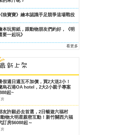
味的果汁呢？
《狼寶寶》繪本認識手足競爭這場戰役
繪本玩剪紙，跟動物朋友們約好，《明
還要一起玩》
看更多
暑假週日週五不加價，買2大送2小！
蘭烏石港OA hotel，2大2小親子專案
,888起~
訂房
朋友許願必去首選，2日暢遊六福村
和動物大明星親密互動！新竹關西六福
代訂房$6088起～
訂房