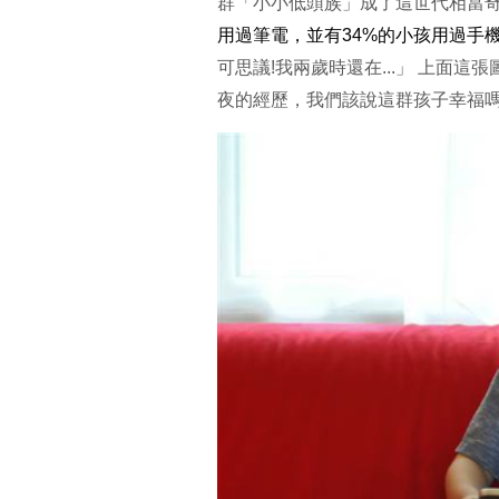
群「小小低頭族」成了這世代相當
用過筆電，並有34%的小孩用過手
可思議!我兩歲時還在...」 上面
夜的經歷，我們該說這群孩子幸福嗎