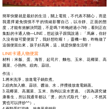
簡單快樂就是最好的生活，關上電視，不代表不關心，而是
我選擇避免憤憤不平的情緒影響自己，以冷靜、正面的態
度，才能有效解決問題，不是嗎？昨晚經過小7時，看到正在
集點的卡通人物―LINE，想起孩子跟我說過：「馬麻，你好
久沒有做可愛便當了，我好想吃喔！」靈機一動，昨晚做了
這個便當出來，孩子好高興，這，就是快樂生活呀！
LINE卡通人物便當
材料：米飯、蛋、海苔、起司片、麵包、玉米、花椰菜、高
麗菜、小熱狗、絞肉、蒜頭。
作法：
1.將米洗淨，放進電子鍋炊煮。
2.絞肉加入糖、蒜頭、醬油、水，拌攪後放進電鍋蒸。
3.花椰菜、高麗菜、玉米、熱狗以滾水燙過。（因為講究健
康養生，所以我通常都以「燙」的方式取代「炒」，不然其
實也可以拌炒^^）。
4.兩顆蛋打混後，放進平底鍋煎。