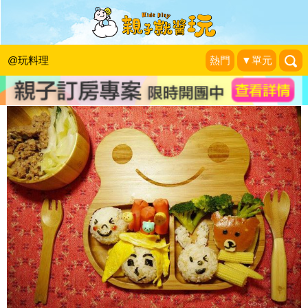
兒童便當：LINE卡通人物作法
1＋1＝3 玩學樂生活
|
2014-04-27
@玩料理
熱門
▼單元