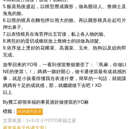
5.飯蒸熟後盛起，以模型壓成圓形，做為饅頭人、詹姆士及
兔兔的臉。
6.以熊的模具在麵包押出熊大的臉。再以圓形模具在起司片
押出鼻子。
7.以表情模具在海苔押出五官後，黏上各人物的臉。
8.將煎好的蛋切成條狀放上詹姆士的頭做為頭髮。
9.依序放上燙好的花椰菜、高麗菜、玉米、熱狗以及絞肉即
完成。
放學回來的YO哥，一看到便當整個樂歪了：「馬麻，你做LI
NE的便當ㄟ！」媽媽一聽好開心，做卡通便當最有成就感的
事，就是小孩看得懂我在表達什麼，簡單的一句話，就能讓
媽媽有十足的成就感，那，就繼續做下去吧！XD
以上
By費工卻很幸福的事莫過於做便當的YO麻
標籤：
媽媽聰明廚房
文章來源：
1+1=3 小YOYO幸福之家
看更多本文作者文章》