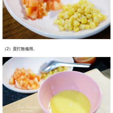
（2）蛋打散備用。