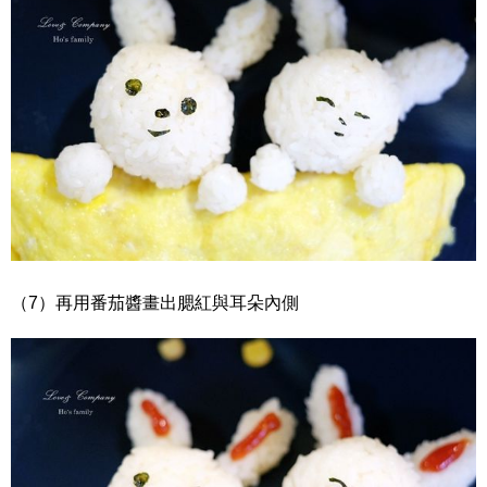
（7）再用番茄醬畫出腮紅與耳朵內側