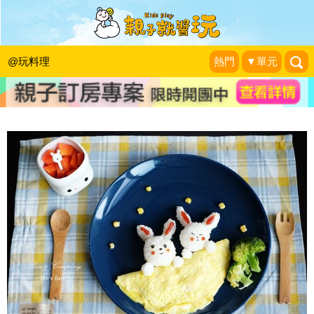
跟著玉兔賞月去！兒童便當食譜～中秋
節早餐
@玩料理
熱門
▼單元
1＋1＝3 玩學樂生活
|
2017-10-04