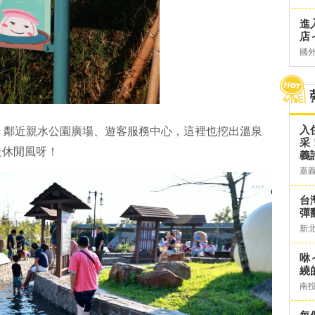
進
店～
國
入
，鄰近親水公園廣場、遊客服務中心，這裡也挖出溫泉
采
走休閒風呀！
義
嘉
台灣
彈
新
咻
繞
南