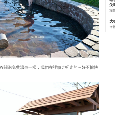
每
尖
宜
大
台
在谷關泡免費湯泉一樣，我們在裡頭走呀走的～好不愉快