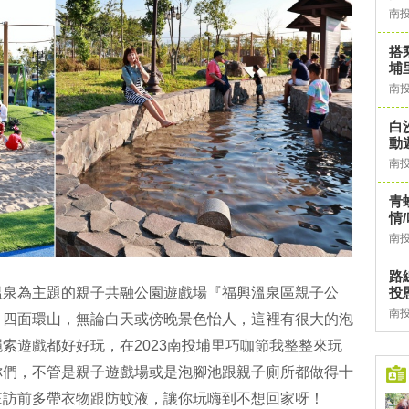
南
搭
埔
南
白
動
南
青
情
南
路
投
溫泉為主題的親子共融公園遊戲場『福興溫泉區親子公
南
，四面環山，無論白天或傍晚景色怡人，這裡有很大的泡
索遊戲都好好玩，在2023南投埔里巧咖節我整整來玩
你們，不管是親子遊戲場或是泡腳池跟親子廁所都做得十
來訪前多帶衣物跟防蚊液，讓你玩嗨到不想回家呀！