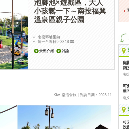
泡腳池×遊戲區，大人
小孩鬆一下～南投福興
溫泉區親子公園
南投縣埔里鎮
週一至週日9:00-18:00
景點介紹
討論
庭
南投
南
可
里
Kiwi 樂活食旅 | 到訪日期：2023-11
南
可
投