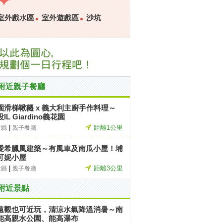
室外戲水區
室外遊戲區
沙坑
附近親子餐廳
園滑梯鞦韆 x 義大利主廚手作料理～
IL Giardino義花園
|
距離1公里
投縣
親子餐廳
愛希臘風建築～有風車及南瓜小屋！埔
可妮小屋
|
距離3公里
投縣
親子餐廳
附近景點
遠觀也可近玩，清涼水氣降溫消暑～南
能高親水公園、能高瀑布