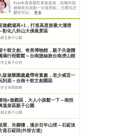
Kiwi本身喜愛吃美食旅遊，前幾年陸
續都有在規劃一日遊景點，怎麼玩怎
麼吃可以...
更多
面遊戲場再+1，打造高度差最大溜滑
～彰化八卦山大佛風景區
|
化縣
親子公園
鄰十鼓文創、奇美博物館，親子共遊體
滿滿行程鬆鬆～台南捷絲旅台南虎山館
|
南市
親子住宿
人版遊樂園處處帶有童趣，老少咸宜一
玩到底～台南十鼓文創園區
|
南市
休閒娛樂
腳池×遊戲區，大人小孩鬆一下～南投
興溫泉區親子公園
|
投縣
親子公園
頭厝、吊腳樓，漫步百年山徑～石碇淡
古道石碇段(外按古道)