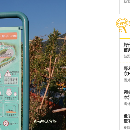
新
好
苗
苗
專
京K
國
宛
本
國
像
驚
桃