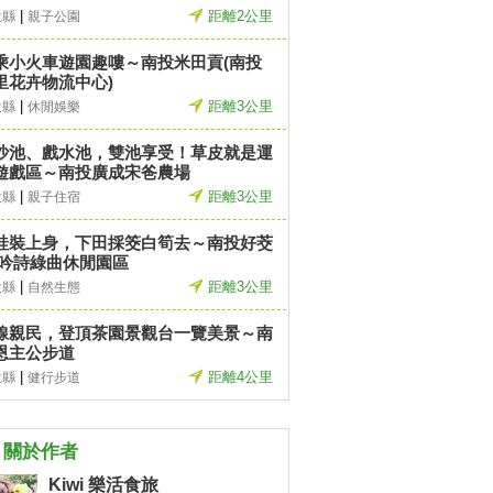
|
距離2公里
投縣
親子公園
乘小火車遊園趣嘍～南投米田貢(南投
里花卉物流中心)
|
距離3公里
投縣
休閒娛樂
沙池、戲水池，雙池享受！草皮就是運
遊戲區～南投廣成宋爸農場
|
距離3公里
投縣
親子住宿
蛙裝上身，下田採筊白筍去～南投好茭
/吟詩綠曲休閒園區
|
距離3公里
投縣
自然生態
線親民，登頂茶園景觀台一覽美景～南
恩主公步道
|
距離4公里
投縣
健行步道
關於作者
Kiwi 樂活食旅