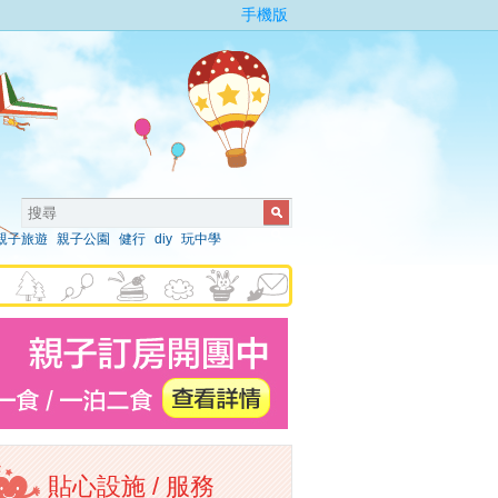
手機版
親子旅遊
親子公園
健行
diy
玩中學
貼心設施 / 服務