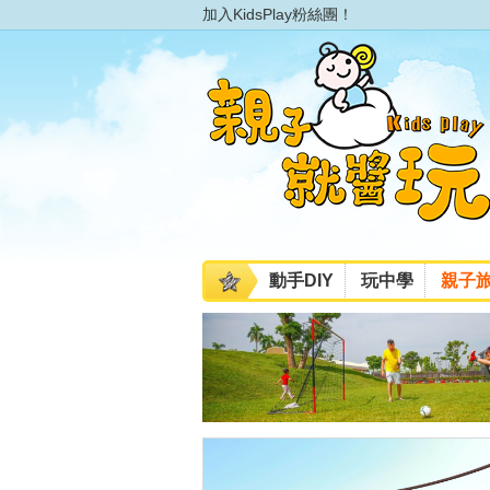
加入KidsPlay粉絲團！
動手DIY
玩中學
親子