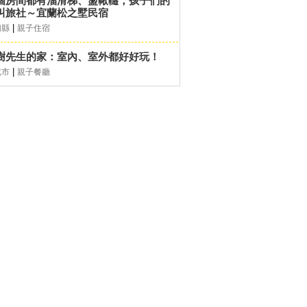
個房間都有溜滑梯、盪鞦韆，孩子們的
叫旅社～宜蘭松之墅民宿
|
蘭縣
親子住宿
樹先生的家：室內、室外都好好玩！
|
北市
親子餐廳