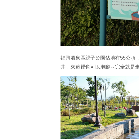
福興溫泉區親子公園佔地有55公頃
井，來這裡也可以泡腳～完全就是