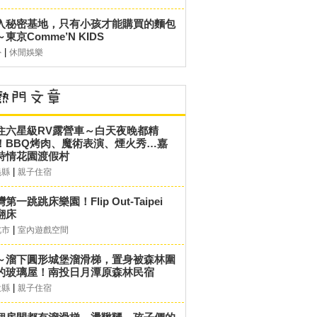
入秘密基地，只有小孩才能購買的麵包
東京Comme’N KIDS
|
外
休閒娛樂
住六星級RV露營車～白天夜晚都精
！BBQ烤肉、魔術表演、煙火秀…嘉
詩情花園渡假村
|
義縣
親子住宿
第一跳跳床樂園！Flip Out-Taipei
翻床
|
北市
室內遊戲空間
～溜下圓形城堡溜滑梯，置身被森林圍
的玻璃屋！南投日月潭原森林民宿
|
投縣
親子住宿