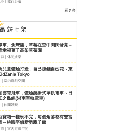
|
北市
健行步道
看更多
停車、免彎腰，草莓在空中閃閃發亮～
栗幸福菓子高架草莓園
|
栗縣
休閒娛樂
為兒童體驗打造，自己賺錢自己花～東
idZania Tokyo
|
外
室內遊戲空間
如雲霄飛車，體驗懸掛式單軌電車～日
江之島線(湘南單軌電車)
|
外
休閒娛樂
百寶箱一樣玩不完，每個角落都有豐富
喜～桃園平鎮新勢親子館
|
園市
室內遊戲空間