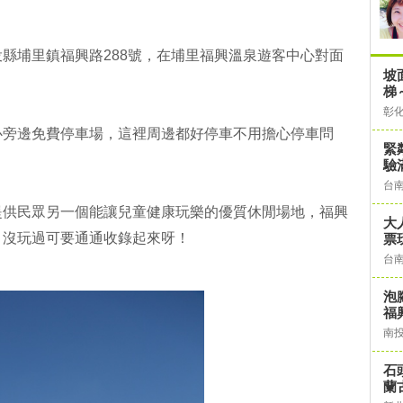
縣埔里鎮福興路288號，在埔里福興溫泉遊客中心對面
坡
梯
彰
心旁邊免費停車場，這裡周邊都好停車不用擔心停車問
緊
驗
台
提供民眾另一個能讓兒童健康玩樂的優質休閒場地，福興
大
？沒玩過可要通通收錄起來呀！
票
台
泡
福
南
石
蘭